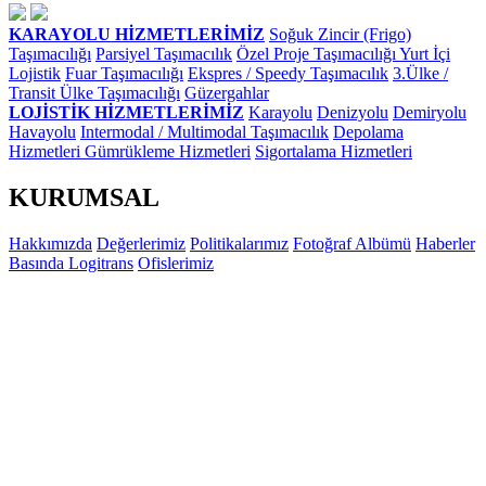
KARAYOLU HİZMETLERİMİZ
Soğuk Zincir (Frigo)
Taşımacılığı
Parsiyel Taşımacılık
Özel Proje Taşımacılığı
Yurt İçi
Lojistik
Fuar Taşımacılığı
Ekspres / Speedy Taşımacılık
3.Ülke /
Transit Ülke Taşımacılığı
Güzergahlar
LOJİSTİK HİZMETLERİMİZ
Karayolu
Denizyolu
Demiryolu
Havayolu
Intermodal / Multimodal Taşımacılık
Depolama
Hizmetleri
Gümrükleme Hizmetleri
Sigortalama Hizmetleri
KURUMSAL
Hakkımızda
Değerlerimiz
Politikalarımız
Fotoğraf Albümü
Haberler
Basında Logitrans
Ofislerimiz