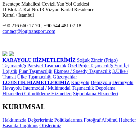
Esentepe Mahallesi Cevizli Yan Yol Caddesi
D Blok 2. Kat No:13 Vizyon Kartal Residence
Kartal / İstanbul
+90 216 660 17 70 , +90 544 481 07 18
contact@logitransport.com
KARAYOLU HİZMETLERİMİZ
Soğuk Zincir (Frigo)
Taşımacılığı
Parsiyel Taşımacılık
Özel Proje Taşımacılığı
Yurt İçi
Lojistik
Fuar Taşımacılığı
Ekspres / Speedy Taşımacılık
3.Ülke /
Transit Ülke Taşımacılığı
Güzergahlar
LOJİSTİK HİZMETLERİMİZ
Karayolu
Denizyolu
Demiryolu
Havayolu
Intermodal / Multimodal Taşımacılık
Depolama
Hizmetleri
Gümrükleme Hizmetleri
Sigortalama Hizmetleri
KURUMSAL
Hakkımızda
Değerlerimiz
Politikalarımız
Fotoğraf Albümü
Haberler
Basında Logitrans
Ofislerimiz