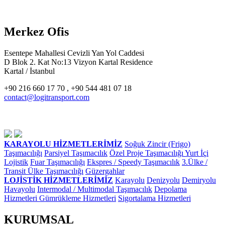
Merkez Ofis
Esentepe Mahallesi Cevizli Yan Yol Caddesi
D Blok 2. Kat No:13 Vizyon Kartal Residence
Kartal / İstanbul
+90 216 660 17 70 , +90 544 481 07 18
contact@logitransport.com
KARAYOLU HİZMETLERİMİZ
Soğuk Zincir (Frigo)
Taşımacılığı
Parsiyel Taşımacılık
Özel Proje Taşımacılığı
Yurt İçi
Lojistik
Fuar Taşımacılığı
Ekspres / Speedy Taşımacılık
3.Ülke /
Transit Ülke Taşımacılığı
Güzergahlar
LOJİSTİK HİZMETLERİMİZ
Karayolu
Denizyolu
Demiryolu
Havayolu
Intermodal / Multimodal Taşımacılık
Depolama
Hizmetleri
Gümrükleme Hizmetleri
Sigortalama Hizmetleri
KURUMSAL