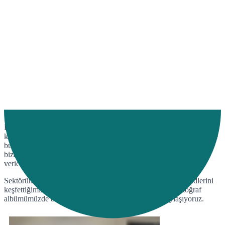
Logitrans Transport Fuarı 2023'te yolculuğumuza muhteşem bir
keşif ve yenilik dolu bir serüven ekledik ! Sektörün öncü isimleriyle
buluştuğumuz, en son lojistik trendlerini keşfettiğimiz bu etkinlik
bize ilham dolu anlar yaşattı. Fotoğraf albümümüzde bu heyecan
verici deneyimi sizinle paylaşıyoruz.
Sektörün öncü isimleriyle buluştuğumuz, en son lojistik trendlerini
keşfettiğimiz bu etkinlik bize ilham dolu anlar yaşattı. Fotoğraf
albümümüzde bu heyecan verici deneyimi sizinle paylaşıyoruz.