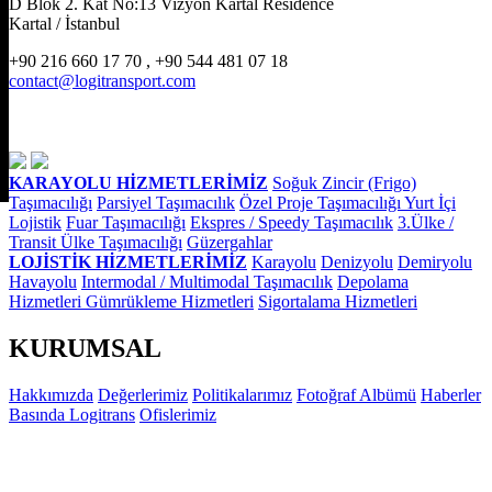
D Blok 2. Kat No:13 Vizyon Kartal Residence
Kartal / İstanbul
+90 216 660 17 70 , +90 544 481 07 18
contact@logitransport.com
KARAYOLU HİZMETLERİMİZ
Soğuk Zincir (Frigo)
Taşımacılığı
Parsiyel Taşımacılık
Özel Proje Taşımacılığı
Yurt İçi
Lojistik
Fuar Taşımacılığı
Ekspres / Speedy Taşımacılık
3.Ülke /
Transit Ülke Taşımacılığı
Güzergahlar
LOJİSTİK HİZMETLERİMİZ
Karayolu
Denizyolu
Demiryolu
Havayolu
Intermodal / Multimodal Taşımacılık
Depolama
Hizmetleri
Gümrükleme Hizmetleri
Sigortalama Hizmetleri
KURUMSAL
Hakkımızda
Değerlerimiz
Politikalarımız
Fotoğraf Albümü
Haberler
Basında Logitrans
Ofislerimiz