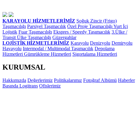
KARAYOLU HİZMETLERİMİZ
Soğuk Zincir (Frigo)
Taşımacılığı
Parsiyel Taşımacılık
Özel Proje Taşımacılığı
Yurt İçi
Lojistik
Fuar Taşımacılığı
Ekspres / Speedy Taşımacılık
3.Ülke /
Transit Ülke Taşımacılığı
Güzergahlar
LOJİSTİK HİZMETLERİMİZ
Karayolu
Denizyolu
Demiryolu
Havayolu
Intermodal / Multimodal Taşımacılık
Depolama
Hizmetleri
Gümrükleme Hizmetleri
Sigortalama Hizmetleri
KURUMSAL
Hakkımızda
Değerlerimiz
Politikalarımız
Fotoğraf Albümü
Haberler
Basında Logitrans
Ofislerimiz