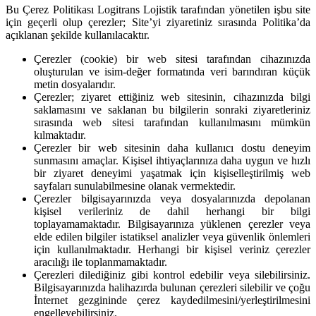
Bu Çerez Politikası Logitrans Lojistik tarafından yönetilen işbu site
için geçerli olup çerezler; Site’yi ziyaretiniz sırasında Politika’da
açıklanan şekilde kullanılacaktır.
Çerezler (cookie) bir web sitesi tarafından cihazınızda
oluşturulan ve isim-değer formatında veri barındıran küçük
metin dosyalarıdır.
Çerezler; ziyaret ettiğiniz web sitesinin, cihazınızda bilgi
saklamasını ve saklanan bu bilgilerin sonraki ziyaretleriniz
sırasında web sitesi tarafından kullanılmasını mümkün
kılmaktadır.
Çerezler bir web sitesinin daha kullanıcı dostu deneyim
sunmasını amaçlar. Kişisel ihtiyaçlarınıza daha uygun ve hızlı
bir ziyaret deneyimi yaşatmak için kişiselleştirilmiş web
sayfaları sunulabilmesine olanak vermektedir.
Çerezler bilgisayarınızda veya dosyalarınızda depolanan
kişisel verileriniz de dahil herhangi bir bilgi
toplayamamaktadır. Bilgisayarınıza yüklenen çerezler veya
elde edilen bilgiler istatiksel analizler veya güvenlik önlemleri
için kullanılmaktadır. Herhangi bir kişisel veriniz çerezler
aracılığı ile toplanmamaktadır.
Çerezleri dilediğiniz gibi kontrol edebilir veya silebilirsiniz.
Bilgisayarınızda halihazırda bulunan çerezleri silebilir ve çoğu
İnternet gezgininde çerez kaydedilmesini/yerleştirilmesini
engelleyebilirsiniz.