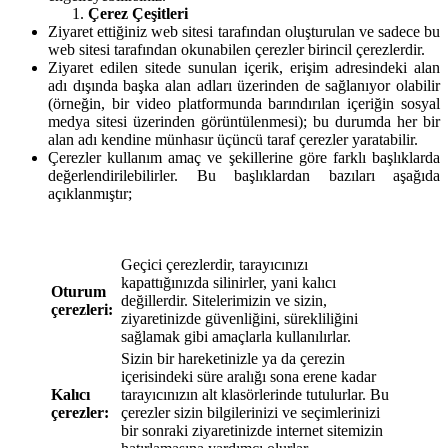
Çerez Çeşitleri
Ziyaret ettiğiniz web sitesi tarafından oluşturulan ve sadece bu
web sitesi tarafından okunabilen çerezler birincil çerezlerdir.
Ziyaret edilen sitede sunulan içerik, erişim adresindeki alan
adı dışında başka alan adları üzerinden de sağlanıyor olabilir
(örneğin, bir video platformunda barındırılan içeriğin sosyal
medya sitesi üzerinden görüntülenmesi); bu durumda her bir
alan adı kendine münhasır üçüncü taraf çerezler yaratabilir.
Çerezler kullanım amaç ve şekillerine göre farklı başlıklarda
değerlendirilebilirler. Bu başlıklardan bazıları aşağıda
açıklanmıştır;
Geçici çerezlerdir, tarayıcınızı
kapattığınızda silinirler, yani kalıcı
Oturum
değillerdir. Sitelerimizin ve sizin,
çerezleri:
ziyaretinizde güvenliğini, sürekliliğini
sağlamak gibi amaçlarla kullanılırlar.
Sizin bir hareketinizle ya da çerezin
içerisindeki süre aralığı sona erene kadar
Kalıcı
tarayıcınızın alt klasörlerinde tutulurlar. Bu
çerezler:
çerezler sizin bilgilerinizi ve seçimlerinizi
bir sonraki ziyaretinizde internet sitemizin