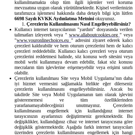
kullanılmamakta olup tüm ilgili işlemler veri koruma
mevzuatına uygun olarak yürütülmektedir. Kişisel verilerinizin
tarafımızca işlenmesi hakkında daha detaylı bilgi için lütfen
6698 Sayılı KVKK Aydınlatma Metnini
okuyunuz.
Çerezlerin Kullanılmasını Nasıl Engelleyebilirsiniz?
Kullanıcı internet tarayıcılarının "yardım" dosyasında verilen
talimatları izleyerek veya "
www.allaboutcookies.org
" veya
"
www.youronlinechoices.eu
" adresini ziyaret ederek kalıcı
çerezleri kaldırabilir ve hem oturum çerezlerini hem de kalıcı
çerezleri reddedebilir. Kullanıcı kalıcı çerezleri veya oturum
çerezlerini reddetmesi halinde, söz konusu web sitesini veya
mobil webi kullanmaya devam edebilir, fakat söz konusu
mecraların tüm işlevlerine erişemeyebilir veya erişimi sınırlı
olabilir.
Çerezlerin kullanılması Site veya Mobil Uygulama’nın daha
iyi hizmet vermesini sağlamakla birlikte eğer dilerseniz
çerezlerin kullanılmasını engelleyebilirsiniz. Ancak bu
takdirde Site veya Mobil Uygulamanın tam olarak işlevini
gösterememesi ve tüm özelliklerinden
yararlanamayabileceğinizi unutmayınız. Çerezlerin
kullanılmasını engellemek için kullandığınız internet
tarayıcınızın ayarlarınızı değiştirmeniz gerekmektedir. Bu
değişiklikler, kullandığınız cihaz ve internet tarayıcısına göre
değişiklik göstermektedir. Aşağıda farklı internet tarayıcıları
üzerinden çerezlerin kullanılmasını engellemek için hangi