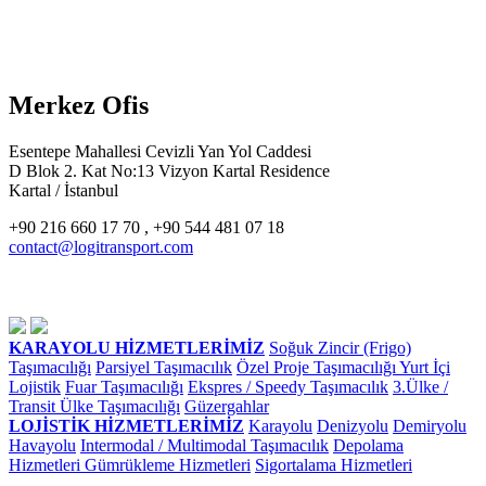
Merkez Ofis
Esentepe Mahallesi Cevizli Yan Yol Caddesi
D Blok 2. Kat No:13 Vizyon Kartal Residence
Kartal / İstanbul
+90 216 660 17 70 , +90 544 481 07 18
contact@logitransport.com
KARAYOLU HİZMETLERİMİZ
Soğuk Zincir (Frigo)
Taşımacılığı
Parsiyel Taşımacılık
Özel Proje Taşımacılığı
Yurt İçi
Lojistik
Fuar Taşımacılığı
Ekspres / Speedy Taşımacılık
3.Ülke /
Transit Ülke Taşımacılığı
Güzergahlar
LOJİSTİK HİZMETLERİMİZ
Karayolu
Denizyolu
Demiryolu
Havayolu
Intermodal / Multimodal Taşımacılık
Depolama
Hizmetleri
Gümrükleme Hizmetleri
Sigortalama Hizmetleri