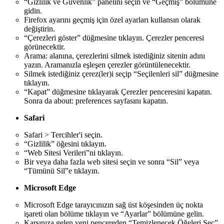
“Gizlilik ve Güvenlik” panelini seçin ve “Geçmiş” bölümüne
gidin.
Firefox ayarını geçmiş için özel ayarları kullansın olarak
değiştirin.
“Çerezleri göster” düğmesine tıklayın. Çerezler penceresi
görünecektir.
Arama: alanına, çerezlerini silmek istediğiniz sitenin adını
yazın. Aramanızla eşleşen çerezler görüntülenecektir.
Silmek istediğiniz çerez(ler)i seçip “Seçilenleri sil” düğmesine
tıklayın.
“Kapat” düğmesine tıklayarak Çerezler penceresini kapatın.
Sonra da about: preferences sayfasını kapatın.
Safari
Safari > Tercihler'i seçin.
“Gizlilik” öğesini tıklayın.
“Web Sitesi Verileri”ni tıklayın.
Bir veya daha fazla web sitesi seçin ve sonra “Sil” veya
“Tümünü Sil”e tıklayın.
Microsoft Edge
Microsoft Edge tarayıcınızın sağ üst köşesinden üç nokta
işareti olan bölüme tıklayın ve “Ayarlar” bölümüne gelin.
Karşınıza gelen yeni pencereden “Temizlenecek Öğeleri Seç”