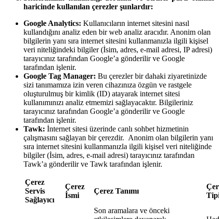
haricinde kullanılan çerezler şunlardır:
Google Analytics:
Kullanıcıların internet sitesini nasıl
kullandığını analiz eden bir web analiz aracıdır. Anonim olan
bilgilerin yanı sıra internet sitesini kullanmanızla ilgili kişisel
veri niteliğindeki bilgiler (İsim, adres, e-mail adresi, IP adresi)
tarayıcınız tarafından Google’a gönderilir ve Google
tarafından işlenir.
Google Tag Manager:
Bu çerezler bir dahaki ziyaretinizde
sizi tanımamıza izin veren cihazınıza özgün ve rastgele
oluşturulmuş bir kimlik (ID) atayarak internet sitesi
kullanımınızı analiz etmemizi sağlayacaktır. Bilgileriniz
tarayıcınız tarafından Google’a gönderilir ve Google
tarafından işlenir.
Tawk:
İnternet sitesi üzerinde canlı sohbet hizmetinin
çalışmasını sağlayan bir çerezdir. Anonim olan bilgilerin yanı
sıra internet sitesini kullanmanızla ilgili kişisel veri niteliğinde
bilgiler (İsim, adres, e-mail adresi) tarayıcınız tarafından
Tawk’a gönderilir ve Tawk tarafından işlenir.
Çerez
Çerez
Çer
Servis
Çerez Tanımı
İsmi
Tip
Sağlayıcı
Son aramalara ve önceki