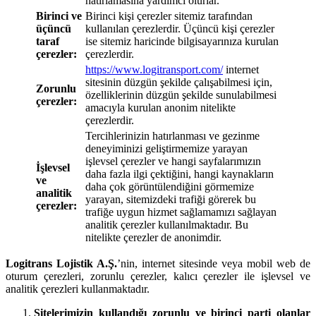
hatırlamasına yardımcı olurlar.
Birinci ve
Birinci kişi çerezler sitemiz tarafından
üçüncü
kullanılan çerezlerdir. Üçüncü kişi çerezler
taraf
ise sitemiz haricinde bilgisayarınıza kurulan
çerezler:
çerezlerdir.
https://www.logitransport.com/
internet
sitesinin düzgün şekilde çalışabilmesi için,
Zorunlu
özelliklerinin düzgün şekilde sunulabilmesi
çerezler:
amacıyla kurulan anonim nitelikte
çerezlerdir.
Tercihlerinizin hatırlanması ve gezinme
deneyiminizi geliştirmemize yarayan
işlevsel çerezler ve hangi sayfalarımızın
İşlevsel
daha fazla ilgi çektiğini, hangi kaynakların
ve
daha çok görüntülendiğini görmemize
analitik
yarayan, sitemizdeki trafiği görerek bu
çerezler:
trafiğe uygun hizmet sağlamamızı sağlayan
analitik çerezler kullanılmaktadır. Bu
nitelikte çerezler de anonimdir.
Logitrans Lojistik A.Ş.
’nin, internet sitesinde veya mobil web de
oturum çerezleri, zorunlu çerezler, kalıcı çerezler ile işlevsel ve
analitik çerezleri kullanmaktadır.
Sitelerimizin kullandığı zorunlu ve birinci parti olanlar