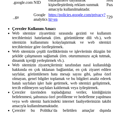
etkileşimlere dayanarak
Hed
.google.com
NID
kişiselleştirilmiş reklam sunmak
Paz
amacıyla kullanılmaktadır.
Google
https://policies.google.com/privacy?
_ga
729
analytics
hl=en
Çerezler Kullanım Amacı
Web sitemize ziyaretiniz sırasında gezinti ve kullanım
tercihlerinizi hatırlamak (örn. görüntüleme dili vb.), web
sitemizin kullanımını kolaylaştırmak ve web sitemizi
tercihlerinize göre özelleştirmek.
Web sitemizin çeşitli özelliklerinin ve işlevlerinin düzgün bir
şekilde çalışmasını sağlamak (örn. oturumunuzu açık tutmak,
dinamik içeriği yerleştirmek vb.).
Web sitemizin ziyaretçilerimiz tarafından nasıl kullanıldığı
hakkında en çok tıklanan bağlantılar, en çok ziyaret edilen
sayfalar, görüntülenen hata mesajı sayısı gibi, şahsa özel
olmayan, genel bilgiler toplamak ve bu bilgileri analiz ederek
hatalı sayfaları işler hale getirmek, web sitemizi geliştirmek,
tercih edilmeyen sayfaları kaldırmak veya iyileştirmek.
Çerezler üzerinden topladığımız veriler, kimliğinizin
belirlenmesi, şahsınıza özel profilleme ve hedefleme yapılması
veya web sitemiz haricindeki internet faaliyetlerinizin takibi
amacıyla kullanılmamaktadır.
Çerezler bu Politika’da belirtilen amaçlar dışında