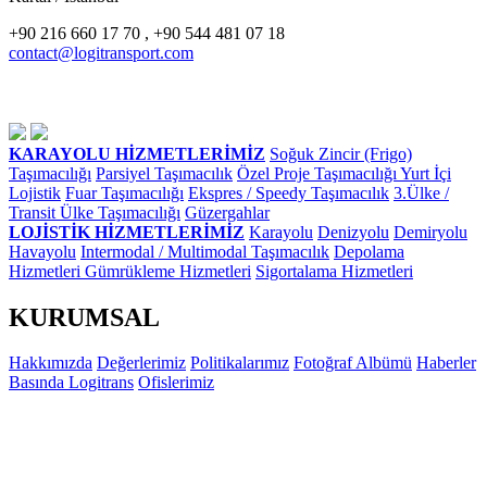
+90 216 660 17 70 , +90 544 481 07 18
contact@logitransport.com
KARAYOLU HİZMETLERİMİZ
Soğuk Zincir (Frigo)
Taşımacılığı
Parsiyel Taşımacılık
Özel Proje Taşımacılığı
Yurt İçi
Lojistik
Fuar Taşımacılığı
Ekspres / Speedy Taşımacılık
3.Ülke /
Transit Ülke Taşımacılığı
Güzergahlar
LOJİSTİK HİZMETLERİMİZ
Karayolu
Denizyolu
Demiryolu
Havayolu
Intermodal / Multimodal Taşımacılık
Depolama
Hizmetleri
Gümrükleme Hizmetleri
Sigortalama Hizmetleri
KURUMSAL
Hakkımızda
Değerlerimiz
Politikalarımız
Fotoğraf Albümü
Haberler
Basında Logitrans
Ofislerimiz