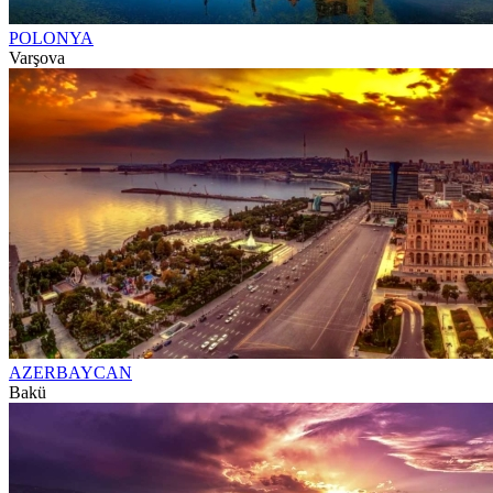
POLONYA
Varşova
AZERBAYCAN
Bakü