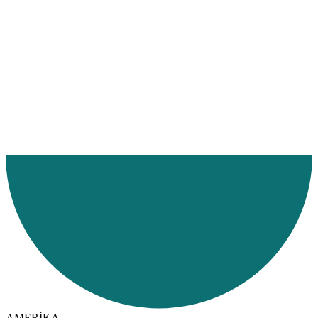
Ana Sayfa
Hizmetlerimiz
Hizmet Bölgelerimiz
Denizyolu
AMERİKA
Ekvador
AMERİKA