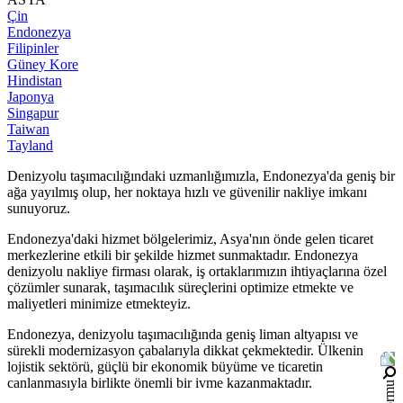
Çin
Endonezya
Filipinler
Güney Kore
Hindistan
Japonya
Singapur
Taiwan
Tayland
Denizyolu taşımacılığındaki uzmanlığımızla, Endonezya'da geniş bir
ağa yayılmış olup, her noktaya hızlı ve güvenilir nakliye imkanı
sunuyoruz.
Endonezya'daki hizmet bölgelerimiz, Asya'nın önde gelen ticaret
merkezlerine etkili bir şekilde hizmet sunmaktadır. Endonezya
denizyolu nakliye firması olarak, iş ortaklarımızın ihtiyaçlarına özel
çözümler sunarak, taşımacılık süreçlerini optimize etmekte ve
maliyetleri minimize etmekteyiz.
Endonezya, denizyolu taşımacılığında geniş liman altyapısı ve
sürekli modernizasyon çabalarıyla dikkat çekmektedir. Ülkenin
lojistik sektörü, güçlü bir ekonomik büyüme ve ticaretin
canlanmasıyla birlikte önemli bir ivme kazanmaktadır.