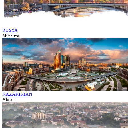
RUSYA
Moskova
KAZAKİSTAN
Almatı