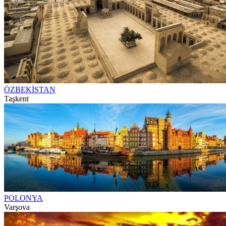
ÖZBEKİSTAN
Taşkent
POLONYA
Varşova