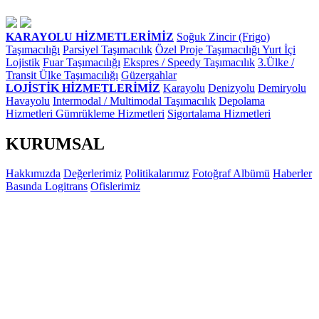
KARAYOLU HİZMETLERİMİZ
Soğuk Zincir (Frigo)
Taşımacılığı
Parsiyel Taşımacılık
Özel Proje Taşımacılığı
Yurt İçi
Lojistik
Fuar Taşımacılığı
Ekspres / Speedy Taşımacılık
3.Ülke /
Transit Ülke Taşımacılığı
Güzergahlar
LOJİSTİK HİZMETLERİMİZ
Karayolu
Denizyolu
Demiryolu
Havayolu
Intermodal / Multimodal Taşımacılık
Depolama
Hizmetleri
Gümrükleme Hizmetleri
Sigortalama Hizmetleri
KURUMSAL
Hakkımızda
Değerlerimiz
Politikalarımız
Fotoğraf Albümü
Haberler
Basında Logitrans
Ofislerimiz