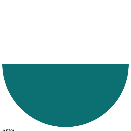
Ana Sayfa
Hizmetlerimiz
Hizmet Bölgelerimiz
Denizyolu
ASYA
Endonezya
ASYA