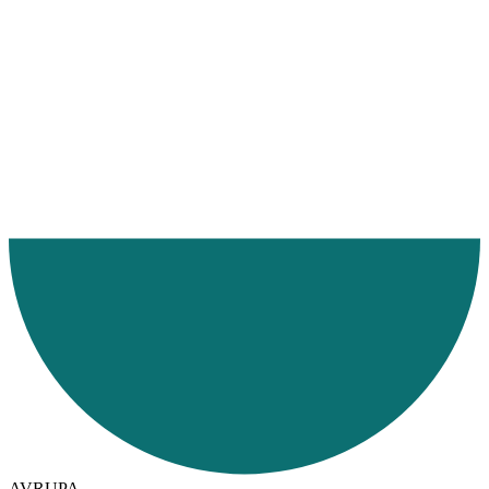
Ana Sayfa
Hizmetlerimiz
Hizmet Bölgelerimiz
Denizyolu
AVRUPA
Letonya
AVRUPA