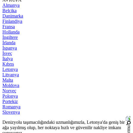
Almanya
Belçika
Danimarka
Finlandiya
Fransa
Hollanda
İngiltere
İrlanda
İspanya
İsveç
İtalya
Kıbrıs
Letonya
Litvanya
Malta
Moldova
Norveç
Polonya
Portekiz
Romanya
Slovenya
Denizyolu taşımacılığındaki uzmanlığımızla, Letonya'da geniş bir
ağa yayılmış olup, her noktaya hızlı ve güvenilir nakliye imkanı
sunuyoruz.