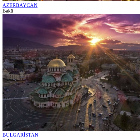
AZERBAYCAN
Bakü
BULGARİSTAN