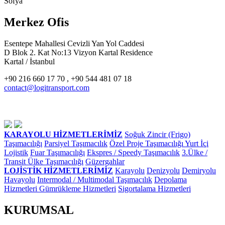
Sofya
Merkez Ofis
Esentepe Mahallesi Cevizli Yan Yol Caddesi
D Blok 2. Kat No:13 Vizyon Kartal Residence
Kartal / İstanbul
+90 216 660 17 70 , +90 544 481 07 18
contact@logitransport.com
KARAYOLU HİZMETLERİMİZ
Soğuk Zincir (Frigo)
Taşımacılığı
Parsiyel Taşımacılık
Özel Proje Taşımacılığı
Yurt İçi
Lojistik
Fuar Taşımacılığı
Ekspres / Speedy Taşımacılık
3.Ülke /
Transit Ülke Taşımacılığı
Güzergahlar
LOJİSTİK HİZMETLERİMİZ
Karayolu
Denizyolu
Demiryolu
Havayolu
Intermodal / Multimodal Taşımacılık
Depolama
Hizmetleri
Gümrükleme Hizmetleri
Sigortalama Hizmetleri
KURUMSAL