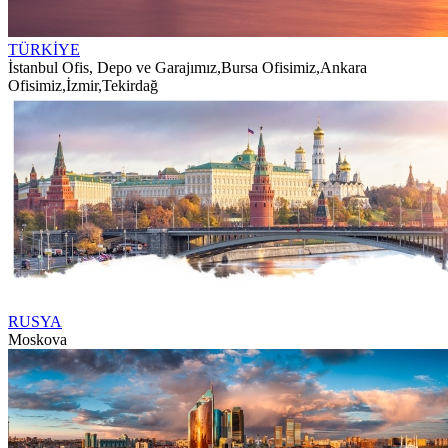
TÜRKİYE
İstanbul Ofis, Depo ve Garajımız
,
Bursa Ofisimiz
,
Ankara
Ofisimiz
,
İzmir
,
Tekirdağ
RUSYA
Moskova