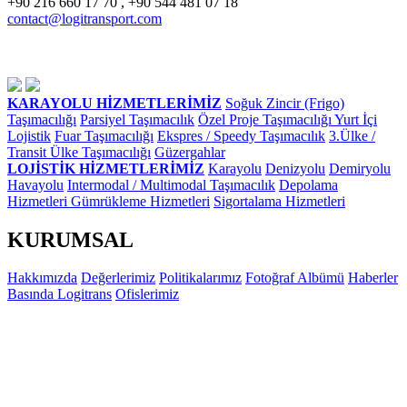
+90 216 660 17 70 , +90 544 481 07 18
contact@logitransport.com
KARAYOLU HİZMETLERİMİZ
Soğuk Zincir (Frigo)
Taşımacılığı
Parsiyel Taşımacılık
Özel Proje Taşımacılığı
Yurt İçi
Lojistik
Fuar Taşımacılığı
Ekspres / Speedy Taşımacılık
3.Ülke /
Transit Ülke Taşımacılığı
Güzergahlar
LOJİSTİK HİZMETLERİMİZ
Karayolu
Denizyolu
Demiryolu
Havayolu
Intermodal / Multimodal Taşımacılık
Depolama
Hizmetleri
Gümrükleme Hizmetleri
Sigortalama Hizmetleri
KURUMSAL
Hakkımızda
Değerlerimiz
Politikalarımız
Fotoğraf Albümü
Haberler
Basında Logitrans
Ofislerimiz