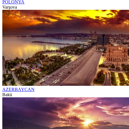
POLONYA
Varşova
AZERBAYCAN
Bakü