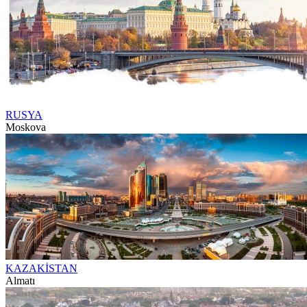
RUSYA
Moskova
KAZAKİSTAN
Almatı