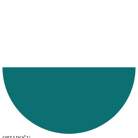
Ana Sayfa
Hizmetlerimiz
Hizmet Bölgelerimiz
Denizyolu
ORTADOĞU
Irak
ORTADOĞU