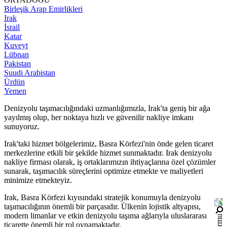
Birleşik Arap Emirlikleri
Irak
İsrail
Katar
Kuveyt
Lübnan
Pakistan
Suudi Arabistan
Ürdün
Yemen
Denizyolu taşımacılığındaki uzmanlığımızla, Irak'ta geniş bir ağa
yayılmış olup, her noktaya hızlı ve güvenilir nakliye imkanı
sunuyoruz.
Irak'taki hizmet bölgelerimiz, Basra Körfezi'nin önde gelen ticaret
merkezlerine etkili bir şekilde hizmet sunmaktadır. Irak denizyolu
nakliye firması olarak, iş ortaklarımızın ihtiyaçlarına özel çözümler
sunarak, taşımacılık süreçlerini optimize etmekte ve maliyetleri
minimize etmekteyiz.
Irak, Basra Körfezi kıyısındaki stratejik konumuyla denizyolu
taşımacılığının önemli bir parçasıdır. Ülkenin lojistik altyapısı,
modern limanlar ve etkin denizyolu taşıma ağlarıyla uluslararası
ticarette önemli bir rol oynamaktadır.