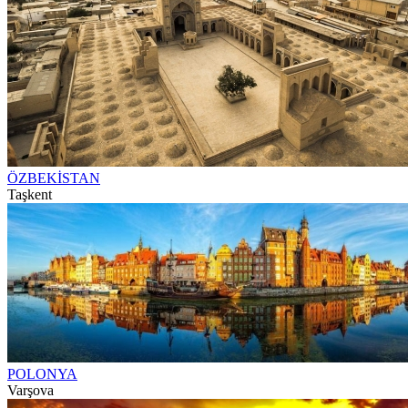
ÖZBEKİSTAN
Taşkent
POLONYA
Varşova