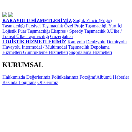
KARAYOLU HİZMETLERİMİZ
Soğuk Zincir (Frigo)
Taşımacılığı
Parsiyel Taşımacılık
Özel Proje Taşımacılığı
Yurt İçi
Lojistik
Fuar Taşımacılığı
Ekspres / Speedy Taşımacılık
3.Ülke /
Transit Ülke Taşımacılığı
Güzergahlar
LOJİSTİK HİZMETLERİMİZ
Karayolu
Denizyolu
Demiryolu
Havayolu
Intermodal / Multimodal Taşımacılık
Depolama
Hizmetleri
Gümrükleme Hizmetleri
Sigortalama Hizmetleri
KURUMSAL
Hakkımızda
Değerlerimiz
Politikalarımız
Fotoğraf Albümü
Haberler
Basında Logitrans
Ofislerimiz