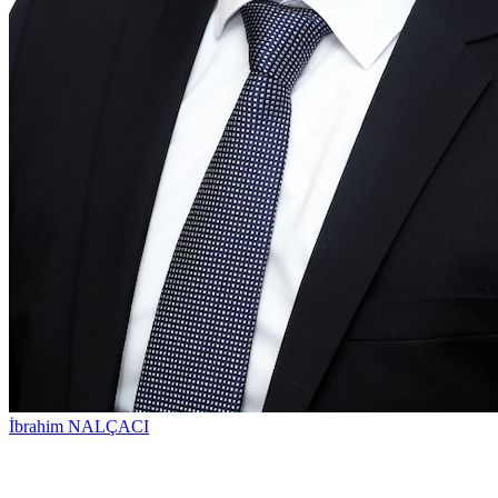
İbrahim NALÇACI