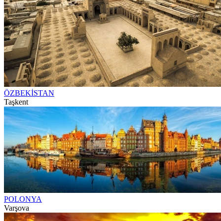
ÖZBEKİSTAN
Taşkent
POLONYA
Varşova