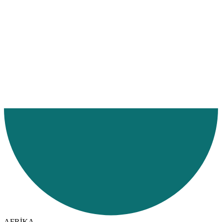
Ana Sayfa
Hizmetlerimiz
Hizmet Bölgelerimiz
Karayolu
AFRİKA
Liberya
AFRİKA