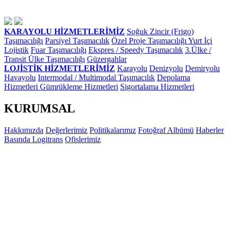
KARAYOLU HİZMETLERİMİZ
Soğuk Zincir (Frigo)
Taşımacılığı
Parsiyel Taşımacılık
Özel Proje Taşımacılığı
Yurt İçi
Lojistik
Fuar Taşımacılığı
Ekspres / Speedy Taşımacılık
3.Ülke /
Transit Ülke Taşımacılığı
Güzergahlar
LOJİSTİK HİZMETLERİMİZ
Karayolu
Denizyolu
Demiryolu
Havayolu
Intermodal / Multimodal Taşımacılık
Depolama
Hizmetleri
Gümrükleme Hizmetleri
Sigortalama Hizmetleri
KURUMSAL
Hakkımızda
Değerlerimiz
Politikalarımız
Fotoğraf Albümü
Haberler
Basında Logitrans
Ofislerimiz