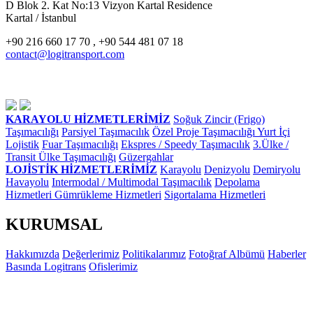
D Blok 2. Kat No:13 Vizyon Kartal Residence
Kartal / İstanbul
+90 216 660 17 70 , +90 544 481 07 18
contact@logitransport.com
KARAYOLU HİZMETLERİMİZ
Soğuk Zincir (Frigo)
Taşımacılığı
Parsiyel Taşımacılık
Özel Proje Taşımacılığı
Yurt İçi
Lojistik
Fuar Taşımacılığı
Ekspres / Speedy Taşımacılık
3.Ülke /
Transit Ülke Taşımacılığı
Güzergahlar
LOJİSTİK HİZMETLERİMİZ
Karayolu
Denizyolu
Demiryolu
Havayolu
Intermodal / Multimodal Taşımacılık
Depolama
Hizmetleri
Gümrükleme Hizmetleri
Sigortalama Hizmetleri
KURUMSAL
Hakkımızda
Değerlerimiz
Politikalarımız
Fotoğraf Albümü
Haberler
Basında Logitrans
Ofislerimiz