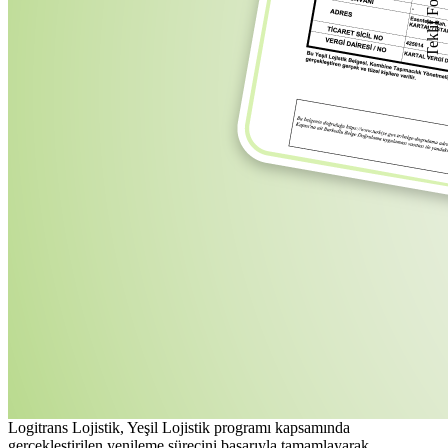
Teklif Formu
Logitrans Lojistik, Yeşil Lojistik programı kapsamında
gerçekleştirilen yenileme sürecini başarıyla tamamlayarak