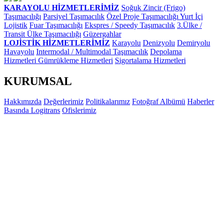
KARAYOLU HİZMETLERİMİZ
Soğuk Zincir (Frigo)
Taşımacılığı
Parsiyel Taşımacılık
Özel Proje Taşımacılığı
Yurt İçi
Lojistik
Fuar Taşımacılığı
Ekspres / Speedy Taşımacılık
3.Ülke /
Transit Ülke Taşımacılığı
Güzergahlar
LOJİSTİK HİZMETLERİMİZ
Karayolu
Denizyolu
Demiryolu
Havayolu
Intermodal / Multimodal Taşımacılık
Depolama
Hizmetleri
Gümrükleme Hizmetleri
Sigortalama Hizmetleri
KURUMSAL
Hakkımızda
Değerlerimiz
Politikalarımız
Fotoğraf Albümü
Haberler
Basında Logitrans
Ofislerimiz