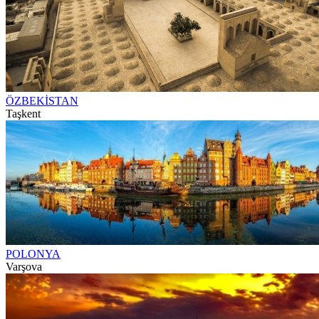
ÖZBEKİSTAN
Taşkent
POLONYA
Varşova