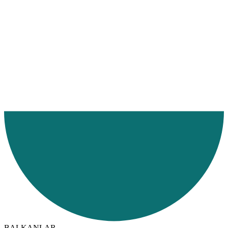
Ana Sayfa
Hizmetlerimiz
Hizmet Bölgelerimiz
Denizyolu
BALKANLAR
Arnavutluk
BALKANLAR