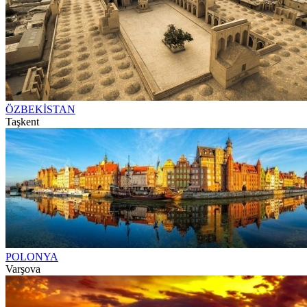
ÖZBEKİSTAN
Taşkent
POLONYA
Varşova