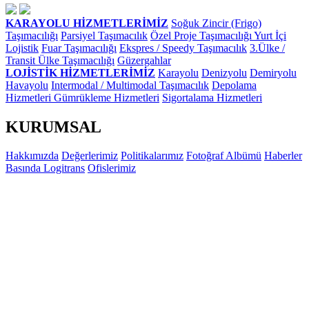
KARAYOLU HİZMETLERİMİZ
Soğuk Zincir (Frigo)
Taşımacılığı
Parsiyel Taşımacılık
Özel Proje Taşımacılığı
Yurt İçi
Lojistik
Fuar Taşımacılığı
Ekspres / Speedy Taşımacılık
3.Ülke /
Transit Ülke Taşımacılığı
Güzergahlar
LOJİSTİK HİZMETLERİMİZ
Karayolu
Denizyolu
Demiryolu
Havayolu
Intermodal / Multimodal Taşımacılık
Depolama
Hizmetleri
Gümrükleme Hizmetleri
Sigortalama Hizmetleri
KURUMSAL
Hakkımızda
Değerlerimiz
Politikalarımız
Fotoğraf Albümü
Haberler
Basında Logitrans
Ofislerimiz