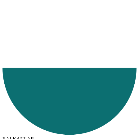
Ana Sayfa
Hizmetlerimiz
Hizmet Bölgelerimiz
Denizyolu
BALKANLAR
Bosna Hersek
BALKANLAR