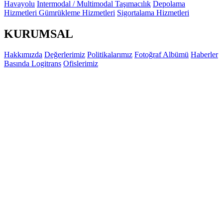
Havayolu
Intermodal / Multimodal Taşımacılık
Depolama
Hizmetleri
Gümrükleme Hizmetleri
Sigortalama Hizmetleri
KURUMSAL
Hakkımızda
Değerlerimiz
Politikalarımız
Fotoğraf Albümü
Haberler
Basında Logitrans
Ofislerimiz