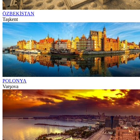
ÖZBEKİSTAN
Taşkent
POLONYA
Varşova