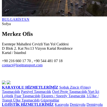
BULGARİSTAN
Sofya
Merkez Ofis
Esentepe Mahallesi Cevizli Yan Yol Caddesi
D Blok 2. Kat No:13 Vizyon Kartal Residence
Kartal / İstanbul
+90 216 660 17 70 , +90 544 481 07 18
contact@logitransport.com
KARAYOLU HİZMETLERİMİZ
Soğuk Zincir (Frigo)
Taşımacılığı
Parsiyel Taşımacılık
Özel Proje Taşımacılığı
Yurt İçi
Lojistik
Fuar Taşımacılığı
Ekspres / Speedy Taşımacılık
3.Ülke /
Transit Ülke Taşımacılığı
Güzergahlar
LOJİSTİK HİZMETLERİMİZ
Karayolu
Denizyolu
Demiryolu