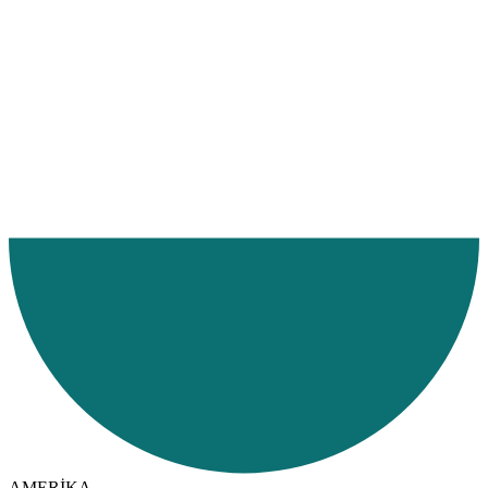
Ana Sayfa
Hizmetlerimiz
Hizmet Bölgelerimiz
Havayolu
AMERİKA
Paraguay
AMERİKA