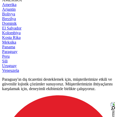
Amerika
Arjantin
Bolivya
Brezilya
Dominik
El Salvador
Kolombiya
Kosta Rika
Meksika
Panama
Paraguay
Peru
Şili
Uruguay
Veneuzela
Paraguay'ın dış ticaretini desteklemek için, müşterilerimize etkili ve
güvenilir lojistik çözümler sunuyoruz. Müşterilerimizin ihtiyaçlarını
karşılamak için, deneyimli ekibimizle birlikte çalışıyoruz.