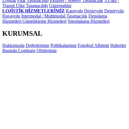
Lojistik
Fuar Taşımacılığı
Ekspres / Speedy Taşımacılık
3.Ülke /
Transit Ülke Taşımacılığı
Güzergahlar
LOJİSTİK HİZMETLERİMİZ
Karayolu
Denizyolu
Demiryolu
Havayolu
Intermodal / Multimodal Taşımacılık
Depolama
Hizmetleri
Gümrükleme Hizmetleri
Sigortalama Hizmetleri
KURUMSAL
Hakkımızda
Değerlerimiz
Politikalarımız
Fotoğraf Albümü
Haberler
Basında Logitrans
Ofislerimiz