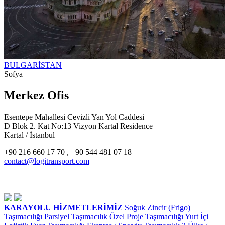
BULGARİSTAN
Sofya
Merkez Ofis
Esentepe Mahallesi Cevizli Yan Yol Caddesi
D Blok 2. Kat No:13 Vizyon Kartal Residence
Kartal / İstanbul
+90 216 660 17 70 , +90 544 481 07 18
contact@logitransport.com
KARAYOLU HİZMETLERİMİZ
Soğuk Zincir (Frigo)
Taşımacılığı
Parsiyel Taşımacılık
Özel Proje Taşımacılığı
Yurt İçi