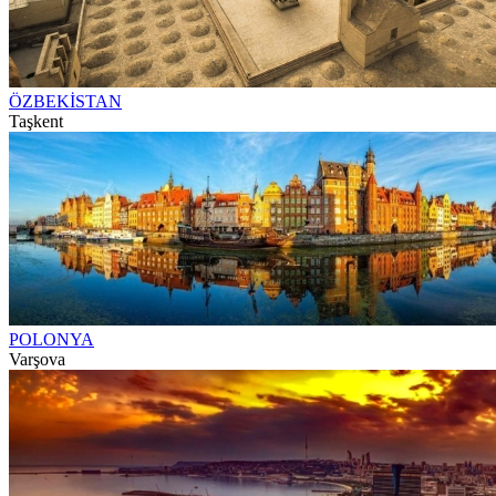
ÖZBEKİSTAN
Taşkent
POLONYA
Varşova