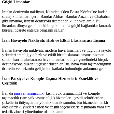
Güçlü Limanlar
İran'ın denizyolu nakliyatı, Karadeniz'den Basra Körfezi'ne kadar
stratejik limanları içerir. Bandar Abbas, Bandar Anzali ve Chabahar
gibi limanlar, İran'ın denizyolu ticaretinde kilit noktalardır. Bu
limanlar, dünya genelindeki birçok limanla güçlü bağlantılar kurarak
küresel ticarete entegre olmasını sağlar.
İran Havayolu Nakliyatı: Hızlı ve Etkili Uluslararası Taşıma
İran'ın havayolu nakliyatı, modern hava limanları ve güçlü havayolu
şirketleri aracılığıyla hızlı ve etkili bir uluslararası taşıma hizmeti
sunar. İran'ın uluslararası hava limanları, dünya genelindeki birçok
destinasyona düzenli uçuşlar düzenler. Bu, hava yolu taşımacılığının
ticaretin ve turizmin gelişimine katkıda bulunduğu anlamına gelir.
İran Parsiyel ve Komple Taşıma Hizmetleri: Esneklik ve
Çeşitlilik
İran'da
parsyel taşımacılık
(kısmi yük taşımacılığı) ve komple
taşımacılık (tam yük taşımacılığı) hizmetleri, çeşitli sektörlerden
şirketlerin ihtiyaçlarına yönelik olarak sunulur. Bu hizmetler, farklı
ölçeklerdeki yükleri esnek ve çeşitli seçeneklerle taşımanın yanı sıra,
tedarik zinciri yönetimine olanak tanır.