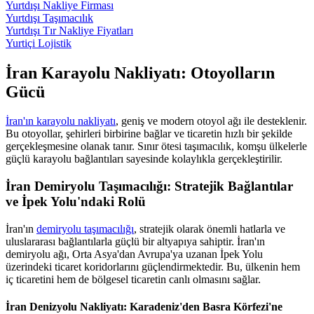
Yurtdışı Nakliye Firması
Yurtdışı Taşımacılık
Yurtdışı Tır Nakliye Fiyatları
Yurtiçi Lojistik
İran Karayolu Nakliyatı: Otoyolların
Gücü
İran'ın karayolu nakliyatı
, geniş ve modern otoyol ağı ile desteklenir.
Bu otoyollar, şehirleri birbirine bağlar ve ticaretin hızlı bir şekilde
gerçekleşmesine olanak tanır. Sınır ötesi taşımacılık, komşu ülkelerle
güçlü karayolu bağlantıları sayesinde kolaylıkla gerçekleştirilir.
İran Demiryolu Taşımacılığı: Stratejik Bağlantılar
ve İpek Yolu'ndaki Rolü
İran'ın
demiryolu taşımacılığı
, stratejik olarak önemli hatlarla ve
uluslararası bağlantılarla güçlü bir altyapıya sahiptir. İran'ın
demiryolu ağı, Orta Asya'dan Avrupa'ya uzanan İpek Yolu
üzerindeki ticaret koridorlarını güçlendirmektedir. Bu, ülkenin hem
iç ticaretini hem de bölgesel ticaretin canlı olmasını sağlar.
İran Denizyolu Nakliyatı: Karadeniz'den Basra Körfezi'ne