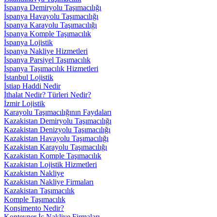
İspanya Demiryolu Taşımacılığı
İspanya Havayolu Taşımacılığı
İspanya Karayolu Taşımacılığı
İspanya Komple Taşımacılık
İspanya Lojistik
İspanya Nakliye Hizmetleri
İspanya Parsiyel Taşımacılık
İspanya Taşımacılık Hizmetleri
İstanbul Lojistik
İstiap Haddi Nedir
İthalat Nedir? Türleri Nedir?
İzmir Lojistik
Karayolu Taşımacılığının Faydaları
Kazakistan Demiryolu Taşımacılığı
Kazakistan Denizyolu Taşımacılığı
Kazakistan Havayolu Taşımacılığı
Kazakistan Karayolu Taşımacılığı
Kazakistan Komple Taşımacılık
Kazakistan Lojistik Hizmetleri
Kazakistan Nakliye
Kazakistan Nakliye Firmaları
Kazakistan Taşımacılık
Komple Taşımacılık
Konşimento Nedir?
Konteyner İç Nakliye Firmaları