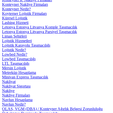
Konteyner Nakliye Firmaları
Konteyner Nedir?
Koyterner Lojistik Firmaları
Küresel Lojistik
Lashing Hizmeti
Letonya Estonya Litvanya Komple Taşımacılık
Letonya Estonya Litvanya Parsiyel Taşımacılık
Liman Şehirleri
Lojistik Hizmetleri
Lojistik Karayolu Taşımacılığı
Lojistik Nedir?
Lowbed Nedir?
Lowbed Taşımacılığı
LTL Taşımacılığı
Mersin Lojistik
Metreküp Hesaplama
Minivan Express Taşımacılık
Nakliyat
Nakliyat Sigortası
Nakliye
Nakliye Firmaları
Navlun Hesaplama
Navlun Nedir?
OLAS, VGM (DBA) / Konteyner Ağırlık Belgesi Zorunluluğu