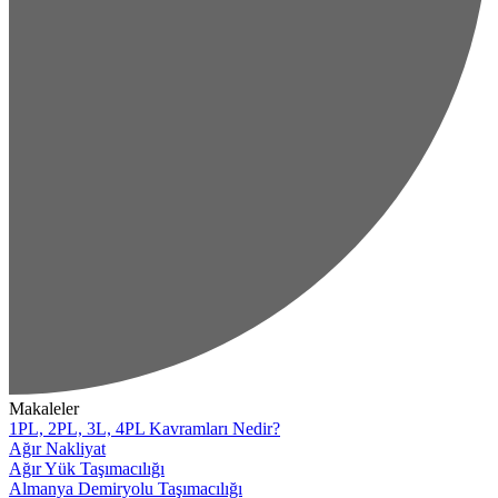
Makaleler
1PL, 2PL, 3L, 4PL Kavramları Nedir?
Ağır Nakliyat
Ağır Yük Taşımacılığı
Almanya Demiryolu Taşımacılığı