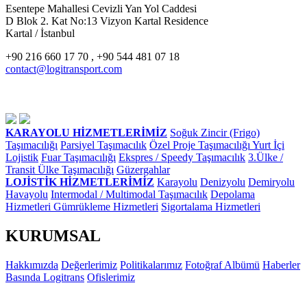
Esentepe Mahallesi Cevizli Yan Yol Caddesi
D Blok 2. Kat No:13 Vizyon Kartal Residence
Kartal / İstanbul
+90 216 660 17 70 , +90 544 481 07 18
contact@logitransport.com
KARAYOLU HİZMETLERİMİZ
Soğuk Zincir (Frigo)
Taşımacılığı
Parsiyel Taşımacılık
Özel Proje Taşımacılığı
Yurt İçi
Lojistik
Fuar Taşımacılığı
Ekspres / Speedy Taşımacılık
3.Ülke /
Transit Ülke Taşımacılığı
Güzergahlar
LOJİSTİK HİZMETLERİMİZ
Karayolu
Denizyolu
Demiryolu
Havayolu
Intermodal / Multimodal Taşımacılık
Depolama
Hizmetleri
Gümrükleme Hizmetleri
Sigortalama Hizmetleri
KURUMSAL
Hakkımızda
Değerlerimiz
Politikalarımız
Fotoğraf Albümü
Haberler
Basında Logitrans
Ofislerimiz