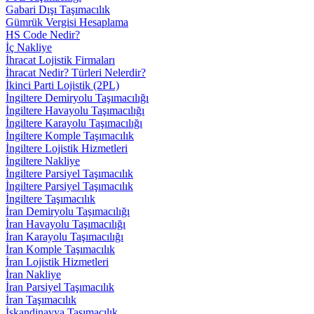
Gabari Dışı Taşımacılık
Gümrük Vergisi Hesaplama
HS Code Nedir?
İç Nakliye
İhracat Lojistik Firmaları
İhracat Nedir? Türleri Nelerdir?
İkinci Parti Lojistik (2PL)
İngiltere Demiryolu Taşımacılığı
İngiltere Havayolu Taşımacılığı
İngiltere Karayolu Taşımacılığı
İngiltere Komple Taşımacılık
İngiltere Lojistik Hizmetleri
İngiltere Nakliye
İngiltere Parsiyel Taşımacılık
İngiltere Parsiyel Taşımacılık
İngiltere Taşımacılık
İran Demiryolu Taşımacılığı
İran Havayolu Taşımacılığı
İran Karayolu Taşımacılığı
İran Komple Taşımacılık
İran Lojistik Hizmetleri
İran Nakliye
İran Parsiyel Taşımacılık
İran Taşımacılık
İskandinavya Taşımacılık