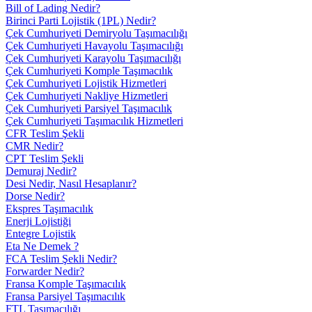
Bill of Lading Nedir?
Birinci Parti Lojistik (1PL) Nedir?
Çek Cumhuriyeti Demiryolu Taşımacılığı
Çek Cumhuriyeti Havayolu Taşımacılığı
Çek Cumhuriyeti Karayolu Taşımacılığı
Çek Cumhuriyeti Komple Taşımacılık
Çek Cumhuriyeti Lojistik Hizmetleri
Çek Cumhuriyeti Nakliye Hizmetleri
Çek Cumhuriyeti Parsiyel Taşımacılık
Çek Cumhuriyeti Taşımacılık Hizmetleri
CFR Teslim Şekli
CMR Nedir?
CPT Teslim Şekli
Demuraj Nedir?
Desi Nedir, Nasıl Hesaplanır?
Dorse Nedir?
Ekspres Taşımacılık
Enerji Lojistiği
Entegre Lojistik
Eta Ne Demek ?
FCA Teslim Şekli Nedir?
Forwarder Nedir?
Fransa Komple Taşımacılık
Fransa Parsiyel Taşımacılık
FTL Taşımacılığı