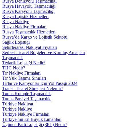
Rusya Denizyolu Taşımacılığı
Rusya Havayolu Taşımacılığı
Rusya Karayolu Taşımacılığı
Rusya Lojistik Hizmetleri
Rusya Nakliye
Rusya Nakliye Firmaları
Rusya Taşımacılık Hizmetleri
Rusya’da Kargo ve Lojistik Sektörü
Sağlık Lojistiği
Şehirlerarası Nakliyat Fiyatları
Serbest Ticaret Bölgeleri ve Kuruluş Amaçları
Taşımacılık
Tedarik Lojistiği Nedir?
THC Nedir?
Tır Nakliye Firmaları
Tır Yük Taşıma Sınırları
Tırlar ve Kamyonlar İçin Yol Yasağı 2024
Transit Ticaret Süreçleri Nelerdir?
Tunus Komple Taşımacılık
Tunus Parsiyel Taşımacılık
Türkiye Nakliyat
Türkiye Nakliye
Türkiye Nakliye Firmaları
Türkiye'nin En Büyük Limanları
Üçüncü Parti Lojistiği (3PL) Nedir?