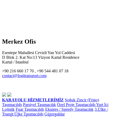
Merkez Ofis
Esentepe Mahallesi Cevizli Yan Yol Caddesi
D Blok 2. Kat No:13 Vizyon Kartal Residence
Kartal / İstanbul
+90 216 660 17 70 , +90 544 481 07 18
contact@logitransport.com
KARAYOLU HİZMETLERİMİZ
Soğuk Zincir (Frigo)
Taşımacılığı
Parsiyel Taşımacılık
Özel Proje Taşımacılığı
Yurt İçi
Lojistik
Fuar Taşımacılığı
Ekspres / Speedy Taşımacılık
3.Ülke /
Transit Ülke Taşımacılığı
Güzergahlar