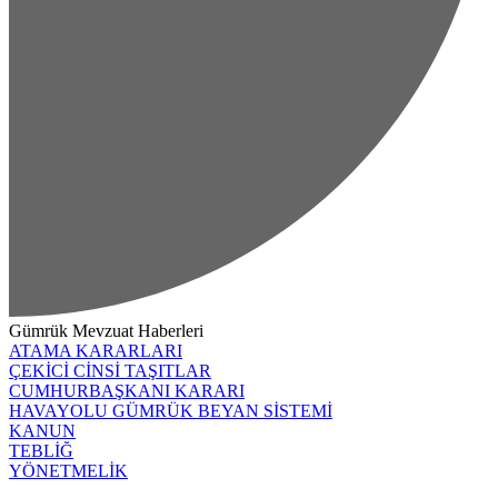
Gümrük Mevzuat Haberleri
ATAMA KARARLARI
ÇEKİCİ CİNSİ TAŞITLAR
CUMHURBAŞKANI KARARI
HAVAYOLU GÜMRÜK BEYAN SİSTEMİ
KANUN
TEBLİĞ
YÖNETMELİK