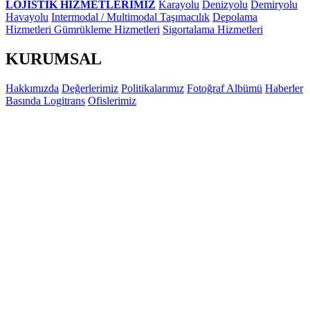
LOJİSTİK HİZMETLERİMİZ
Karayolu
Denizyolu
Demiryolu
Havayolu
Intermodal / Multimodal Taşımacılık
Depolama
Hizmetleri
Gümrükleme Hizmetleri
Sigortalama Hizmetleri
KURUMSAL
Hakkımızda
Değerlerimiz
Politikalarımız
Fotoğraf Albümü
Haberler
Basında Logitrans
Ofislerimiz