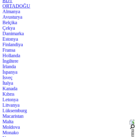
BDT
ORTADOĞU
Almanya
Avusturya
Belçika
Çekya
Danimarka
Estonya
Finlandiya
Fransa
Hollanda
İngiltere
İrlanda
İspanya
İsveç
İtalya
Kanada
Kıbrıs
Letonya
Litvanya
Lüksemburg
Macaristan
Malta
Moldova
Monako