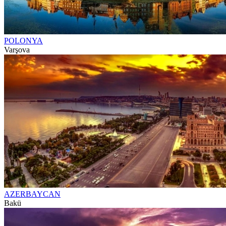
POLONYA
Varşova
AZERBAYCAN
Bakü