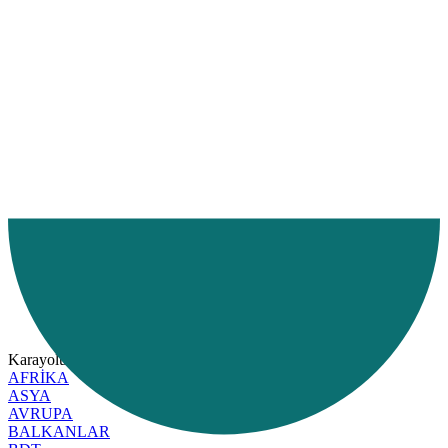
Ana Sayfa
Hizmetlerimiz
Hizmet Bölgelerimiz
Karayolu
Karayolu
AVRUPA
AFRİKA
ASYA
AVRUPA
BALKANLAR