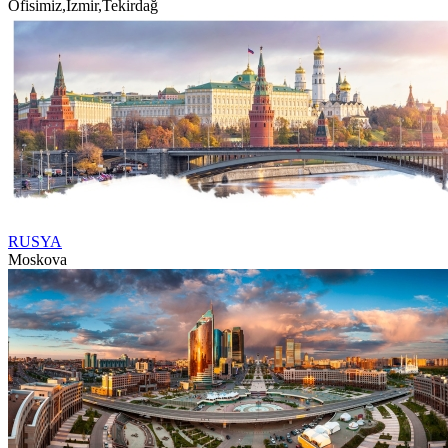
Ofisimiz
,
İzmir
,
Tekirdağ
RUSYA
Moskova