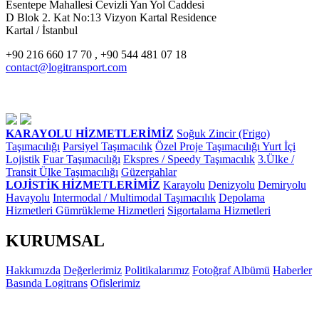
Esentepe Mahallesi Cevizli Yan Yol Caddesi
D Blok 2. Kat No:13 Vizyon Kartal Residence
Kartal / İstanbul
+90 216 660 17 70 , +90 544 481 07 18
contact@logitransport.com
KARAYOLU HİZMETLERİMİZ
Soğuk Zincir (Frigo)
Taşımacılığı
Parsiyel Taşımacılık
Özel Proje Taşımacılığı
Yurt İçi
Lojistik
Fuar Taşımacılığı
Ekspres / Speedy Taşımacılık
3.Ülke /
Transit Ülke Taşımacılığı
Güzergahlar
LOJİSTİK HİZMETLERİMİZ
Karayolu
Denizyolu
Demiryolu
Havayolu
Intermodal / Multimodal Taşımacılık
Depolama
Hizmetleri
Gümrükleme Hizmetleri
Sigortalama Hizmetleri
KURUMSAL
Hakkımızda
Değerlerimiz
Politikalarımız
Fotoğraf Albümü
Haberler
Basında Logitrans
Ofislerimiz