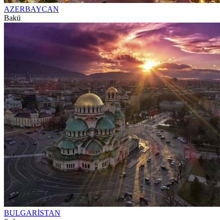
AZERBAYCAN
Bakü
BULGARİSTAN