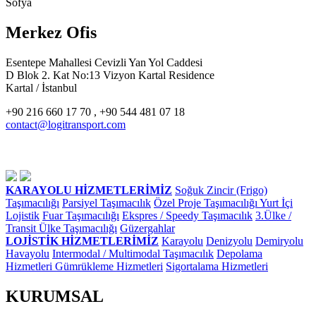
Sofya
Merkez Ofis
Esentepe Mahallesi Cevizli Yan Yol Caddesi
D Blok 2. Kat No:13 Vizyon Kartal Residence
Kartal / İstanbul
+90 216 660 17 70 , +90 544 481 07 18
contact@logitransport.com
KARAYOLU HİZMETLERİMİZ
Soğuk Zincir (Frigo)
Taşımacılığı
Parsiyel Taşımacılık
Özel Proje Taşımacılığı
Yurt İçi
Lojistik
Fuar Taşımacılığı
Ekspres / Speedy Taşımacılık
3.Ülke /
Transit Ülke Taşımacılığı
Güzergahlar
LOJİSTİK HİZMETLERİMİZ
Karayolu
Denizyolu
Demiryolu
Havayolu
Intermodal / Multimodal Taşımacılık
Depolama
Hizmetleri
Gümrükleme Hizmetleri
Sigortalama Hizmetleri
KURUMSAL