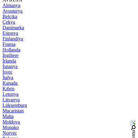
Almanya
Avusturya
Belçika
Çekya
Danimarka
Estonya
Finlandiya
Fransa
Hollanda
İngiltere
İrlanda
İspanya
İsveç
İtalya
Kanada
Kıbrıs
Letonya
Litvanya
Lüksemburg
Macaristan
Malta
Moldova
Monako
Norveç