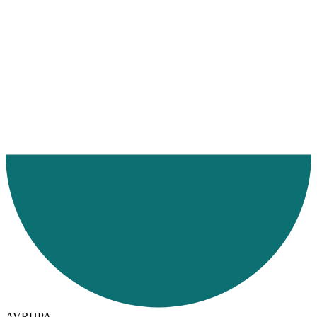
Ana Sayfa
Hizmetlerimiz
Hizmet Bölgelerimiz
Karayolu
AVRUPA
Finlandiya
AVRUPA