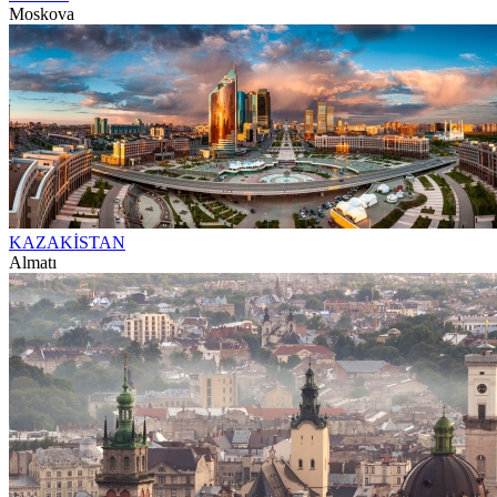
Moskova
KAZAKİSTAN
Almatı