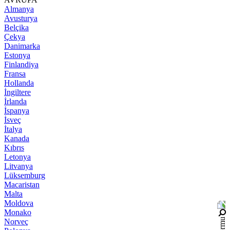
Almanya
Avusturya
Belçika
Çekya
Danimarka
Estonya
Finlandiya
Fransa
Hollanda
İngiltere
İrlanda
İspanya
İsveç
İtalya
Kanada
Kıbrıs
Letonya
Litvanya
Lüksemburg
Macaristan
Malta
Moldova
Monako
Norveç