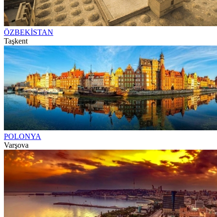
ÖZBEKİSTAN
Taşkent
POLONYA
Varşova