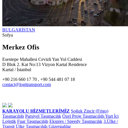
BULGARİSTAN
Sofya
Merkez Ofis
Esentepe Mahallesi Cevizli Yan Yol Caddesi
D Blok 2. Kat No:13 Vizyon Kartal Residence
Kartal / İstanbul
+90 216 660 17 70 , +90 544 481 07 18
contact@logitransport.com
KARAYOLU HİZMETLERİMİZ
Soğuk Zincir (Frigo)
Taşımacılığı
Parsiyel Taşımacılık
Özel Proje Taşımacılığı
Yurt İçi
Lojistik
Fuar Taşımacılığı
Ekspres / Speedy Taşımacılık
3.Ülke /
Transit Ülke Taşımacılığı
Güzergahlar