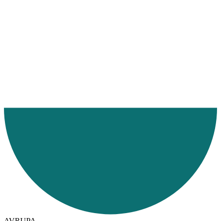
Ana Sayfa
Hizmetlerimiz
Hizmet Bölgelerimiz
Karayolu
AVRUPA
San Marino
AVRUPA