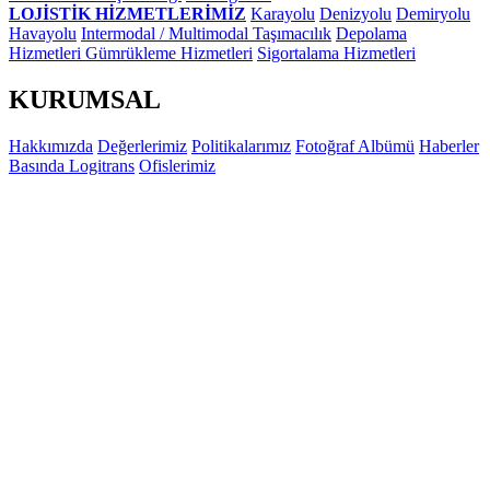
LOJİSTİK HİZMETLERİMİZ
Karayolu
Denizyolu
Demiryolu
Havayolu
Intermodal / Multimodal Taşımacılık
Depolama
Hizmetleri
Gümrükleme Hizmetleri
Sigortalama Hizmetleri
KURUMSAL
Hakkımızda
Değerlerimiz
Politikalarımız
Fotoğraf Albümü
Haberler
Basında Logitrans
Ofislerimiz