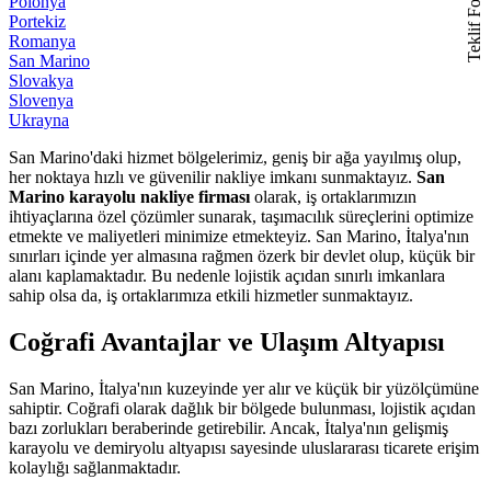
Teklif Formu
Polonya
Portekiz
Romanya
San Marino
Slovakya
Slovenya
Ukrayna
San Marino'daki hizmet bölgelerimiz, geniş bir ağa yayılmış olup,
her noktaya hızlı ve güvenilir nakliye imkanı sunmaktayız.
San
Marino karayolu nakliye firması
olarak, iş ortaklarımızın
ihtiyaçlarına özel çözümler sunarak, taşımacılık süreçlerini optimize
etmekte ve maliyetleri minimize etmekteyiz. San Marino, İtalya'nın
sınırları içinde yer almasına rağmen özerk bir devlet olup, küçük bir
alanı kaplamaktadır. Bu nedenle lojistik açıdan sınırlı imkanlara
sahip olsa da, iş ortaklarımıza etkili hizmetler sunmaktayız.
Coğrafi Avantajlar ve Ulaşım Altyapısı
San Marino, İtalya'nın kuzeyinde yer alır ve küçük bir yüzölçümüne
sahiptir. Coğrafi olarak dağlık bir bölgede bulunması, lojistik açıdan
bazı zorlukları beraberinde getirebilir. Ancak, İtalya'nın gelişmiş
karayolu ve demiryolu altyapısı sayesinde uluslararası ticarete erişim
kolaylığı sağlanmaktadır.