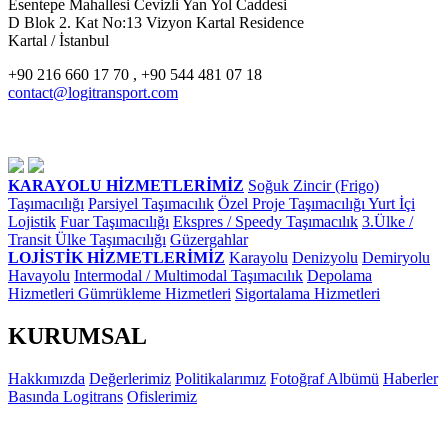
Esentepe Mahallesi Cevizli Yan Yol Caddesi
D Blok 2. Kat No:13 Vizyon Kartal Residence
Kartal / İstanbul
+90 216 660 17 70 , +90 544 481 07 18
contact@logitransport.com
KARAYOLU HİZMETLERİMİZ
Soğuk Zincir (Frigo)
Taşımacılığı
Parsiyel Taşımacılık
Özel Proje Taşımacılığı
Yurt İçi
Lojistik
Fuar Taşımacılığı
Ekspres / Speedy Taşımacılık
3.Ülke /
Transit Ülke Taşımacılığı
Güzergahlar
LOJİSTİK HİZMETLERİMİZ
Karayolu
Denizyolu
Demiryolu
Havayolu
Intermodal / Multimodal Taşımacılık
Depolama
Hizmetleri
Gümrükleme Hizmetleri
Sigortalama Hizmetleri
KURUMSAL
Hakkımızda
Değerlerimiz
Politikalarımız
Fotoğraf Albümü
Haberler
Basında Logitrans
Ofislerimiz