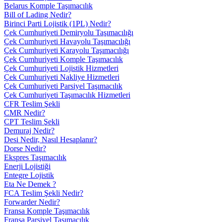
Belarus Komple Taşımacılık
Bill of Lading Nedir?
Birinci Parti Lojistik (1PL) Nedir?
Çek Cumhuriyeti Demiryolu Taşımacılığı
Çek Cumhuriyeti Havayolu Taşımacılığı
Çek Cumhuriyeti Karayolu Taşımacılığı
Çek Cumhuriyeti Komple Taşımacılık
Çek Cumhuriyeti Lojistik Hizmetleri
Çek Cumhuriyeti Nakliye Hizmetleri
Çek Cumhuriyeti Parsiyel Taşımacılık
Çek Cumhuriyeti Taşımacılık Hizmetleri
CFR Teslim Şekli
CMR Nedir?
CPT Teslim Şekli
Demuraj Nedir?
Desi Nedir, Nasıl Hesaplanır?
Dorse Nedir?
Ekspres Taşımacılık
Enerji Lojistiği
Entegre Lojistik
Eta Ne Demek ?
FCA Teslim Şekli Nedir?
Forwarder Nedir?
Fransa Komple Taşımacılık
Fransa Parsiyel Taşımacılık