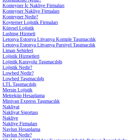
Konteyner İç Nakliye Firmaları
Konteyner Nakliye Firmaları
Konteyner Nedir?
Koyterner Lojistik Firmaları
Küresel Lojistik
Lashing Hizmeti
Letonya Estonya Litvanya Komple Taşımacılık
Letonya Estonya Litvanya Parsiyel Taşımacılık
Liman Şehirleri
Lojistik Hizmetleri
Lojistik Karayolu Taşımacılığı
Lojistik Nedir?
Lowbed Nedir?
Lowbed Taşımacılığı
LTL Taşımacılığı
Mersin Lojistik
Metreküp Hesaplama
Minivan Express Taşımacılık
Nakliyat
Nakliyat Sigortası
Nakliye
Nakliye Firmaları
Navlun Hesaplama
Navlun Nedir?