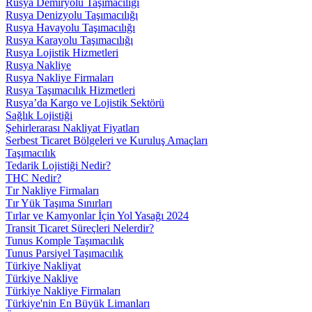
Rusya Demiryolu Taşımacılığı
Rusya Denizyolu Taşımacılığı
Rusya Havayolu Taşımacılığı
Rusya Karayolu Taşımacılığı
Rusya Lojistik Hizmetleri
Rusya Nakliye
Rusya Nakliye Firmaları
Rusya Taşımacılık Hizmetleri
Rusya’da Kargo ve Lojistik Sektörü
Sağlık Lojistiği
Şehirlerarası Nakliyat Fiyatları
Serbest Ticaret Bölgeleri ve Kuruluş Amaçları
Taşımacılık
Tedarik Lojistiği Nedir?
THC Nedir?
Tır Nakliye Firmaları
Tır Yük Taşıma Sınırları
Tırlar ve Kamyonlar İçin Yol Yasağı 2024
Transit Ticaret Süreçleri Nelerdir?
Tunus Komple Taşımacılık
Tunus Parsiyel Taşımacılık
Türkiye Nakliyat
Türkiye Nakliye
Türkiye Nakliye Firmaları
Türkiye'nin En Büyük Limanları