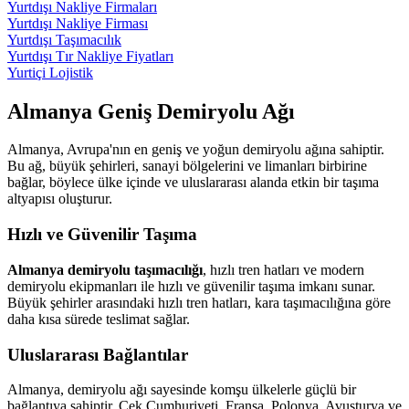
Yurtdışı Nakliye Firmaları
Yurtdışı Nakliye Firması
Yurtdışı Taşımacılık
Yurtdışı Tır Nakliye Fiyatları
Yurtiçi Lojistik
Almanya Geniş Demiryolu Ağı
Almanya, Avrupa'nın en geniş ve yoğun demiryolu ağına sahiptir.
Bu ağ, büyük şehirleri, sanayi bölgelerini ve limanları birbirine
bağlar, böylece ülke içinde ve uluslararası alanda etkin bir taşıma
altyapısı oluşturur.
Hızlı ve Güvenilir Taşıma
Almanya demiryolu taşımacılığı
, hızlı tren hatları ve modern
demiryolu ekipmanları ile hızlı ve güvenilir taşıma imkanı sunar.
Büyük şehirler arasındaki hızlı tren hatları, kara taşımacılığına göre
daha kısa sürede teslimat sağlar.
Uluslararası Bağlantılar
Almanya, demiryolu ağı sayesinde komşu ülkelerle güçlü bir
bağlantıya sahiptir. Çek Cumhuriyeti, Fransa, Polonya, Avusturya ve