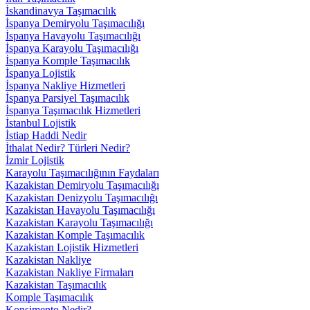
İskandinavya Taşımacılık
İspanya Demiryolu Taşımacılığı
İspanya Havayolu Taşımacılığı
İspanya Karayolu Taşımacılığı
İspanya Komple Taşımacılık
İspanya Lojistik
İspanya Nakliye Hizmetleri
İspanya Parsiyel Taşımacılık
İspanya Taşımacılık Hizmetleri
İstanbul Lojistik
İstiap Haddi Nedir
İthalat Nedir? Türleri Nedir?
İzmir Lojistik
Karayolu Taşımacılığının Faydaları
Kazakistan Demiryolu Taşımacılığı
Kazakistan Denizyolu Taşımacılığı
Kazakistan Havayolu Taşımacılığı
Kazakistan Karayolu Taşımacılığı
Kazakistan Komple Taşımacılık
Kazakistan Lojistik Hizmetleri
Kazakistan Nakliye
Kazakistan Nakliye Firmaları
Kazakistan Taşımacılık
Komple Taşımacılık
Konşimento Nedir?