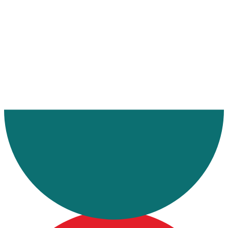
Ana Sayfa
Makaleler
Almanya Demiryolu Taşımacılığı
Almanya demiryolu taşımacılığı