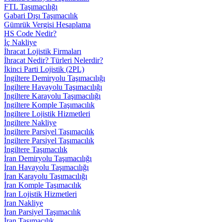
FTL Taşımacılığı
Gabari Dışı Taşımacılık
Gümrük Vergisi Hesaplama
HS Code Nedir?
İç Nakliye
İhracat Lojistik Firmaları
İhracat Nedir? Türleri Nelerdir?
İkinci Parti Lojistik (2PL)
İngiltere Demiryolu Taşımacılığı
İngiltere Havayolu Taşımacılığı
İngiltere Karayolu Taşımacılığı
İngiltere Komple Taşımacılık
İngiltere Lojistik Hizmetleri
İngiltere Nakliye
İngiltere Parsiyel Taşımacılık
İngiltere Parsiyel Taşımacılık
İngiltere Taşımacılık
İran Demiryolu Taşımacılığı
İran Havayolu Taşımacılığı
İran Karayolu Taşımacılığı
İran Komple Taşımacılık
İran Lojistik Hizmetleri
İran Nakliye
İran Parsiyel Taşımacılık
İran Taşımacılık