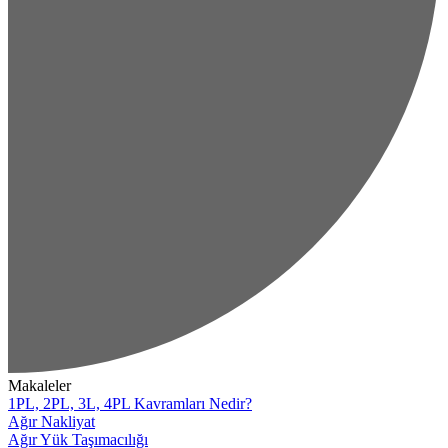
Makaleler
1PL, 2PL, 3L, 4PL Kavramları Nedir?
Ağır Nakliyat
Ağır Yük Taşımacılığı