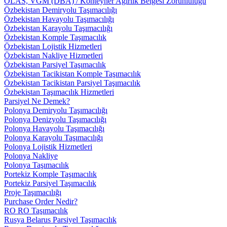
OLAS, VGM (DBA) / Konteyner Ağırlık Belgesi Zorunluluğu
Özbekistan Demiryolu Taşımacılığı
Özbekistan Havayolu Taşımacılığı
Özbekistan Karayolu Taşımacılığı
Özbekistan Komple Taşımacılık
Özbekistan Lojistik Hizmetleri
Özbekistan Nakliye Hizmetleri
Özbekistan Parsiyel Taşımacılık
Özbekistan Tacikistan Komple Taşımacılık
Özbekistan Tacikistan Parsiyel Taşımacılık
Özbekistan Taşımacılık Hizmetleri
Parsiyel Ne Demek?
Polonya Demiryolu Taşımacılığı
Polonya Denizyolu Taşımacılığı
Polonya Havayolu Taşımacılığı
Polonya Karayolu Taşımacılığı
Polonya Lojistik Hizmetleri
Polonya Nakliye
Polonya Taşımacılık
Portekiz Komple Taşımacılık
Portekiz Parsiyel Taşımacılık
Proje Taşımacılığı
Purchase Order Nedir?
RO RO Taşımacılık
Rusya Belarus Parsiyel Taşımacılık