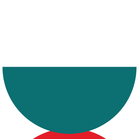
Ana Sayfa
Makaleler
Çek Cumhuriyeti Parsiyel Taşımacılık