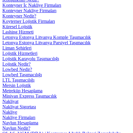
Konteyner İç Nakliye Firmaları
Konteyner Nakliye Firmaları
Konteyner Nedir?
Koyterner Lojistik Firmaları
Küresel Lojistik
Lashing Hizmeti
Letonya Estonya Litvanya Komple Taşımacılık
Letonya Estonya Litvanya Parsiyel Taşımacılık
Liman Şehirleri
Lojistik Hizmetleri
Lojistik Karayolu Taşımacılığı
Lojistik Nedir?
Lowbed Nedir?
Lowbed Taşımacılığı
LTL Taşımacılığı
Mersin Lojistik
Metreküp Hesaplama
Minivan Express Taşımacılık
Nakliyat
Nakliyat Sigortası
Nakliye
Nakliye Firmaları
Navlun Hesaplama
Navlun Nedir?