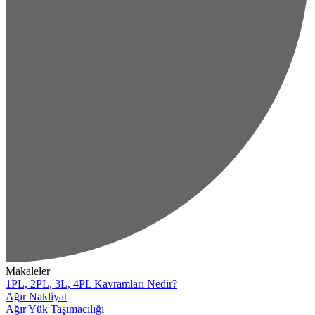
Makaleler
1PL, 2PL, 3L, 4PL Kavramları Nedir?
Ağır Nakliyat
Ağır Yük Taşımacılığı