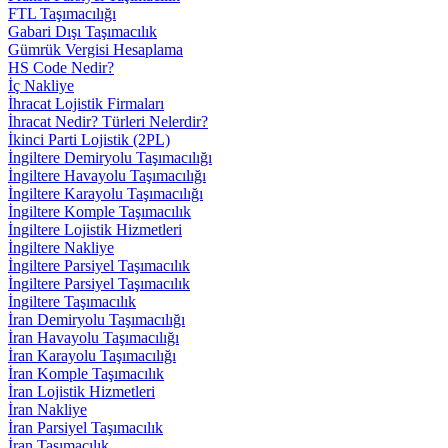
FTL Taşımacılığı
Gabari Dışı Taşımacılık
Gümrük Vergisi Hesaplama
HS Code Nedir?
İç Nakliye
İhracat Lojistik Firmaları
İhracat Nedir? Türleri Nelerdir?
İkinci Parti Lojistik (2PL)
İngiltere Demiryolu Taşımacılığı
İngiltere Havayolu Taşımacılığı
İngiltere Karayolu Taşımacılığı
İngiltere Komple Taşımacılık
İngiltere Lojistik Hizmetleri
İngiltere Nakliye
İngiltere Parsiyel Taşımacılık
İngiltere Parsiyel Taşımacılık
İngiltere Taşımacılık
İran Demiryolu Taşımacılığı
İran Havayolu Taşımacılığı
İran Karayolu Taşımacılığı
İran Komple Taşımacılık
İran Lojistik Hizmetleri
İran Nakliye
İran Parsiyel Taşımacılık
İran Taşımacılık