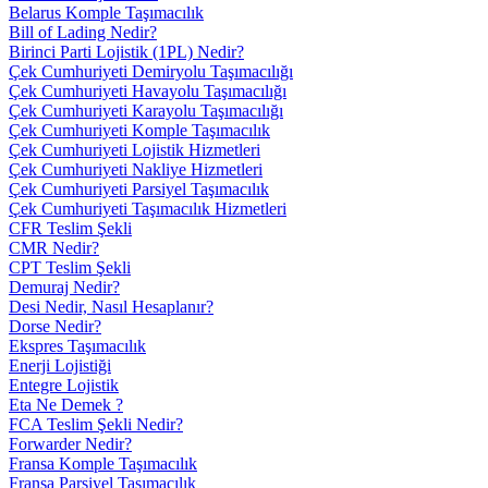
Belarus Komple Taşımacılık
Bill of Lading Nedir?
Birinci Parti Lojistik (1PL) Nedir?
Çek Cumhuriyeti Demiryolu Taşımacılığı
Çek Cumhuriyeti Havayolu Taşımacılığı
Çek Cumhuriyeti Karayolu Taşımacılığı
Çek Cumhuriyeti Komple Taşımacılık
Çek Cumhuriyeti Lojistik Hizmetleri
Çek Cumhuriyeti Nakliye Hizmetleri
Çek Cumhuriyeti Parsiyel Taşımacılık
Çek Cumhuriyeti Taşımacılık Hizmetleri
CFR Teslim Şekli
CMR Nedir?
CPT Teslim Şekli
Demuraj Nedir?
Desi Nedir, Nasıl Hesaplanır?
Dorse Nedir?
Ekspres Taşımacılık
Enerji Lojistiği
Entegre Lojistik
Eta Ne Demek ?
FCA Teslim Şekli Nedir?
Forwarder Nedir?
Fransa Komple Taşımacılık
Fransa Parsiyel Taşımacılık