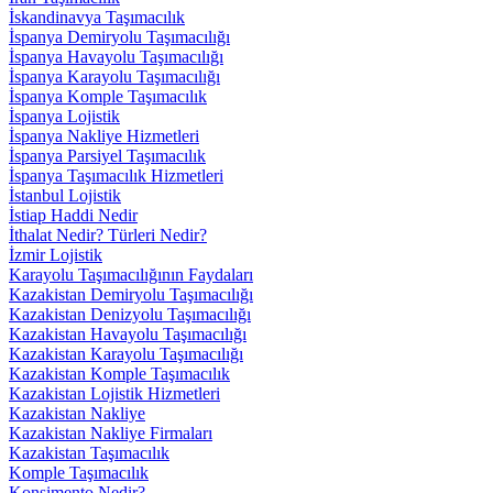
İskandinavya Taşımacılık
İspanya Demiryolu Taşımacılığı
İspanya Havayolu Taşımacılığı
İspanya Karayolu Taşımacılığı
İspanya Komple Taşımacılık
İspanya Lojistik
İspanya Nakliye Hizmetleri
İspanya Parsiyel Taşımacılık
İspanya Taşımacılık Hizmetleri
İstanbul Lojistik
İstiap Haddi Nedir
İthalat Nedir? Türleri Nedir?
İzmir Lojistik
Karayolu Taşımacılığının Faydaları
Kazakistan Demiryolu Taşımacılığı
Kazakistan Denizyolu Taşımacılığı
Kazakistan Havayolu Taşımacılığı
Kazakistan Karayolu Taşımacılığı
Kazakistan Komple Taşımacılık
Kazakistan Lojistik Hizmetleri
Kazakistan Nakliye
Kazakistan Nakliye Firmaları
Kazakistan Taşımacılık
Komple Taşımacılık
Konşimento Nedir?