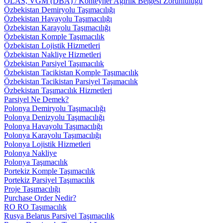
OLAS, VGM (DBA) / Konteyner Ağırlık Belgesi Zorunluluğu
Özbekistan Demiryolu Taşımacılığı
Özbekistan Havayolu Taşımacılığı
Özbekistan Karayolu Taşımacılığı
Özbekistan Komple Taşımacılık
Özbekistan Lojistik Hizmetleri
Özbekistan Nakliye Hizmetleri
Özbekistan Parsiyel Taşımacılık
Özbekistan Tacikistan Komple Taşımacılık
Özbekistan Tacikistan Parsiyel Taşımacılık
Özbekistan Taşımacılık Hizmetleri
Parsiyel Ne Demek?
Polonya Demiryolu Taşımacılığı
Polonya Denizyolu Taşımacılığı
Polonya Havayolu Taşımacılığı
Polonya Karayolu Taşımacılığı
Polonya Lojistik Hizmetleri
Polonya Nakliye
Polonya Taşımacılık
Portekiz Komple Taşımacılık
Portekiz Parsiyel Taşımacılık
Proje Taşımacılığı
Purchase Order Nedir?
RO RO Taşımacılık
Rusya Belarus Parsiyel Taşımacılık