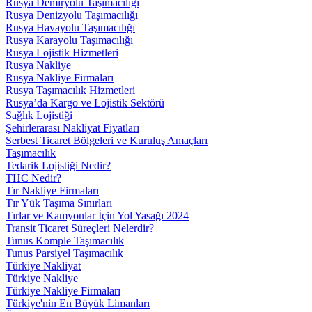
Rusya Demiryolu Taşımacılığı
Rusya Denizyolu Taşımacılığı
Rusya Havayolu Taşımacılığı
Rusya Karayolu Taşımacılığı
Rusya Lojistik Hizmetleri
Rusya Nakliye
Rusya Nakliye Firmaları
Rusya Taşımacılık Hizmetleri
Rusya’da Kargo ve Lojistik Sektörü
Sağlık Lojistiği
Şehirlerarası Nakliyat Fiyatları
Serbest Ticaret Bölgeleri ve Kuruluş Amaçları
Taşımacılık
Tedarik Lojistiği Nedir?
THC Nedir?
Tır Nakliye Firmaları
Tır Yük Taşıma Sınırları
Tırlar ve Kamyonlar İçin Yol Yasağı 2024
Transit Ticaret Süreçleri Nelerdir?
Tunus Komple Taşımacılık
Tunus Parsiyel Taşımacılık
Türkiye Nakliyat
Türkiye Nakliye
Türkiye Nakliye Firmaları
Türkiye'nin En Büyük Limanları