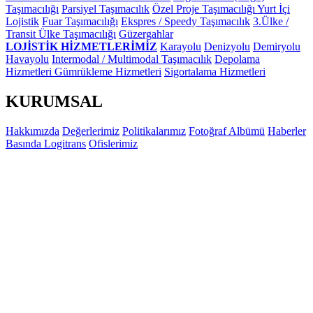
Taşımacılığı
Parsiyel Taşımacılık
Özel Proje Taşımacılığı
Yurt İçi
Lojistik
Fuar Taşımacılığı
Ekspres / Speedy Taşımacılık
3.Ülke /
Transit Ülke Taşımacılığı
Güzergahlar
LOJİSTİK HİZMETLERİMİZ
Karayolu
Denizyolu
Demiryolu
Havayolu
Intermodal / Multimodal Taşımacılık
Depolama
Hizmetleri
Gümrükleme Hizmetleri
Sigortalama Hizmetleri
KURUMSAL
Hakkımızda
Değerlerimiz
Politikalarımız
Fotoğraf Albümü
Haberler
Basında Logitrans
Ofislerimiz