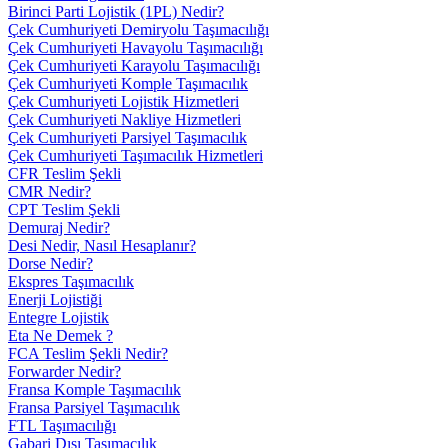
Birinci Parti Lojistik (1PL) Nedir?
Çek Cumhuriyeti Demiryolu Taşımacılığı
Çek Cumhuriyeti Havayolu Taşımacılığı
Çek Cumhuriyeti Karayolu Taşımacılığı
Çek Cumhuriyeti Komple Taşımacılık
Çek Cumhuriyeti Lojistik Hizmetleri
Çek Cumhuriyeti Nakliye Hizmetleri
Çek Cumhuriyeti Parsiyel Taşımacılık
Çek Cumhuriyeti Taşımacılık Hizmetleri
CFR Teslim Şekli
CMR Nedir?
CPT Teslim Şekli
Demuraj Nedir?
Desi Nedir, Nasıl Hesaplanır?
Dorse Nedir?
Ekspres Taşımacılık
Enerji Lojistiği
Entegre Lojistik
Eta Ne Demek ?
FCA Teslim Şekli Nedir?
Forwarder Nedir?
Fransa Komple Taşımacılık
Fransa Parsiyel Taşımacılık
FTL Taşımacılığı
Gabari Dışı Taşımacılık