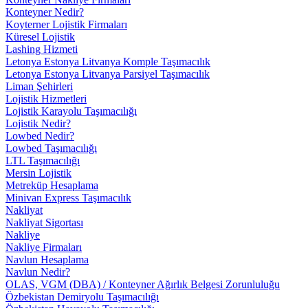
Konteyner Nedir?
Koyterner Lojistik Firmaları
Küresel Lojistik
Lashing Hizmeti
Letonya Estonya Litvanya Komple Taşımacılık
Letonya Estonya Litvanya Parsiyel Taşımacılık
Liman Şehirleri
Lojistik Hizmetleri
Lojistik Karayolu Taşımacılığı
Lojistik Nedir?
Lowbed Nedir?
Lowbed Taşımacılığı
LTL Taşımacılığı
Mersin Lojistik
Metreküp Hesaplama
Minivan Express Taşımacılık
Nakliyat
Nakliyat Sigortası
Nakliye
Nakliye Firmaları
Navlun Hesaplama
Navlun Nedir?
OLAS, VGM (DBA) / Konteyner Ağırlık Belgesi Zorunluluğu
Özbekistan Demiryolu Taşımacılığı