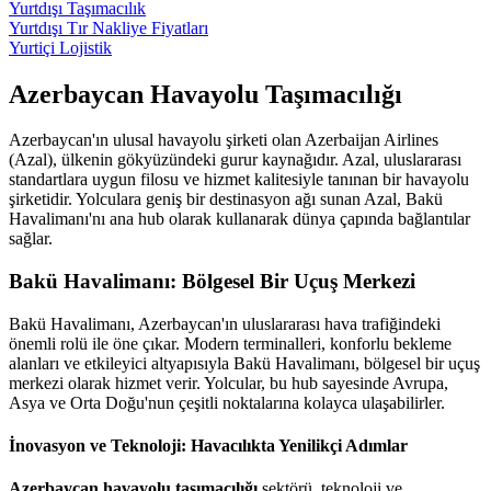
Yurtdışı Taşımacılık
Yurtdışı Tır Nakliye Fiyatları
Yurtiçi Lojistik
Azerbaycan Havayolu Taşımacılığı
Azerbaycan'ın ulusal havayolu şirketi olan Azerbaijan Airlines
(Azal), ülkenin gökyüzündeki gurur kaynağıdır. Azal, uluslararası
standartlara uygun filosu ve hizmet kalitesiyle tanınan bir havayolu
şirketidir. Yolculara geniş bir destinasyon ağı sunan Azal, Bakü
Havalimanı'nı ana hub olarak kullanarak dünya çapında bağlantılar
sağlar.
Bakü Havalimanı: Bölgesel Bir Uçuş Merkezi
Bakü Havalimanı, Azerbaycan'ın uluslararası hava trafiğindeki
önemli rolü ile öne çıkar. Modern terminalleri, konforlu bekleme
alanları ve etkileyici altyapısıyla Bakü Havalimanı, bölgesel bir uçuş
merkezi olarak hizmet verir. Yolcular, bu hub sayesinde Avrupa,
Asya ve Orta Doğu'nun çeşitli noktalarına kolayca ulaşabilirler.
İnovasyon ve Teknoloji: Havacılıkta Yenilikçi Adımlar
Azerbaycan havayolu taşımacılığı
sektörü, teknoloji ve