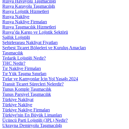
Rusya Havayolu Taşımacılığı
Rusya Karayolu Taşımacılığı
Rusya Lojistik Hizmetleri
Rusya Nakliye
Rusya Nakliye Firmaları
Rusya Taşımacılık Hizmetleri
Rusya’da Kargo ve Lojistik Sektörü
Sağlık Lojistiği
Şehirlerarası Nakliyat Fiyatları
Serbest Ticaret Bölgeleri ve Kuruluş Amaçları
Taşımacılık
Tedarik Lojistiği Nedir?
THC Nedir?
Tır Nakliye Firmaları
Tır Yük Taşıma Sınırları
Tırlar ve Kamyonlar İçin Yol Yasağı 2024
Transit Ticaret Süreçleri Nelerdir?
Tunus Komple Taşımacılık
Tunus Parsiyel Taşımacılık
Türkiye Nakliyat
Türkiye Nakliye
Türkiye Nakliye Firmaları
Türkiye'nin En Büyük Limanları
Üçüncü Parti Lojistiği (3PL) Nedir?
Ukrayna Demiryolu Taşımacılığı