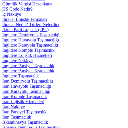
Gümrük Vergisi Hesaplama
HS Code Nedir?
İç Nakliye
İhracat Lojistik Firmaları
İhracat Nedir? Türleri Nelerdir?
İkinci Parti Lojistik (2PL)
İngiltere Demiryolu Taşımacılığı
İngiltere Havayolu Taşımacılığı
İngiltere Karayolu Taşımacılığı
İngiltere Komple Taşımacılık
İngiltere Lojistik Hizmetleri
İngiltere Nakliye
İngiltere Parsiyel Taşımacılık
İngiltere Parsiyel Taşımacılık
İngiltere Taşımacılık
İran Demiryolu Taşımacılığı
İran Havayolu Taşımacılığı
İran Karayolu Taşımacılığı
İran Komple Taşımacılık
İran Lojistik Hizmetleri
İran Nakliye
İran Parsiyel Taşımacılık
İran Taşımacılık
İskandinavya Taşımacılık
İspanya Demiryolu Taşımacılığı