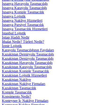
İspanya Havayolu Taşımacılığı
İspanya Karayolu Taşımacılığı
İspanya Komple Taşımacılık
İspanya Lojistik
İspanya Nakliye Hizmetleri
İspanya Parsiyel Taşımacılık
İspanya Taşımacılık Hizmetleri
İstanbul Lojistik
İstiap Haddi Nedir
İthalat Nedir? Türleri Nedir?
İzmir Lojistik
Karayolu Taşımacılığının Faydaları
Kazakistan Demiryolu Taşımacılığı
Kazakistan Denizyolu Taşımacılığı
Kazakistan Havayolu Taşımacılığı
Kazakistan Karayolu Taşımacılığı
Kazakistan Komple Taşımacılık
Kazakistan Lojistik Hizmetleri
Kazakistan Nakliye
Kazakistan Nakliye Firmaları
Kazakistan Taşımacılık
Komple Taşımacılık
Konşimento Nedir?
Konteyner İç Nakliye Firmaları
Konteyner Nakliye Firmaları