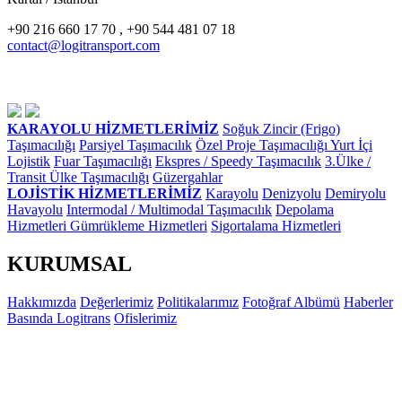
+90 216 660 17 70 , +90 544 481 07 18
contact@logitransport.com
KARAYOLU HİZMETLERİMİZ
Soğuk Zincir (Frigo)
Taşımacılığı
Parsiyel Taşımacılık
Özel Proje Taşımacılığı
Yurt İçi
Lojistik
Fuar Taşımacılığı
Ekspres / Speedy Taşımacılık
3.Ülke /
Transit Ülke Taşımacılığı
Güzergahlar
LOJİSTİK HİZMETLERİMİZ
Karayolu
Denizyolu
Demiryolu
Havayolu
Intermodal / Multimodal Taşımacılık
Depolama
Hizmetleri
Gümrükleme Hizmetleri
Sigortalama Hizmetleri
KURUMSAL
Hakkımızda
Değerlerimiz
Politikalarımız
Fotoğraf Albümü
Haberler
Basında Logitrans
Ofislerimiz