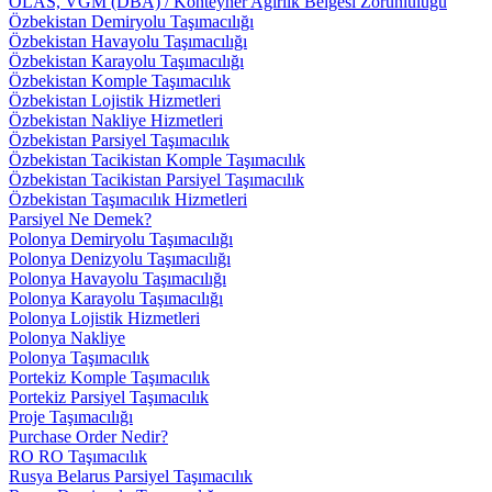
OLAS, VGM (DBA) / Konteyner Ağırlık Belgesi Zorunluluğu
Özbekistan Demiryolu Taşımacılığı
Özbekistan Havayolu Taşımacılığı
Özbekistan Karayolu Taşımacılığı
Özbekistan Komple Taşımacılık
Özbekistan Lojistik Hizmetleri
Özbekistan Nakliye Hizmetleri
Özbekistan Parsiyel Taşımacılık
Özbekistan Tacikistan Komple Taşımacılık
Özbekistan Tacikistan Parsiyel Taşımacılık
Özbekistan Taşımacılık Hizmetleri
Parsiyel Ne Demek?
Polonya Demiryolu Taşımacılığı
Polonya Denizyolu Taşımacılığı
Polonya Havayolu Taşımacılığı
Polonya Karayolu Taşımacılığı
Polonya Lojistik Hizmetleri
Polonya Nakliye
Polonya Taşımacılık
Portekiz Komple Taşımacılık
Portekiz Parsiyel Taşımacılık
Proje Taşımacılığı
Purchase Order Nedir?
RO RO Taşımacılık
Rusya Belarus Parsiyel Taşımacılık