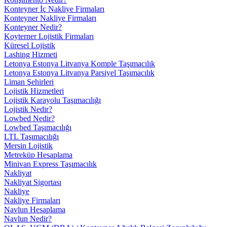
Konteyner İç Nakliye Firmaları
Konteyner Nakliye Firmaları
Konteyner Nedir?
Koyterner Lojistik Firmaları
Küresel Lojistik
Lashing Hizmeti
Letonya Estonya Litvanya Komple Taşımacılık
Letonya Estonya Litvanya Parsiyel Taşımacılık
Liman Şehirleri
Lojistik Hizmetleri
Lojistik Karayolu Taşımacılığı
Lojistik Nedir?
Lowbed Nedir?
Lowbed Taşımacılığı
LTL Taşımacılığı
Mersin Lojistik
Metreküp Hesaplama
Minivan Express Taşımacılık
Nakliyat
Nakliyat Sigortası
Nakliye
Nakliye Firmaları
Navlun Hesaplama
Navlun Nedir?