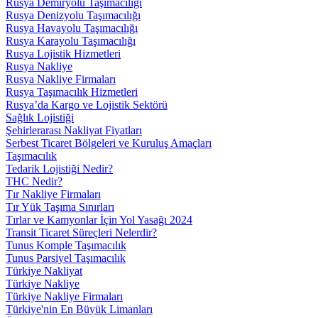
Rusya Demiryolu Taşımacılığı
Rusya Denizyolu Taşımacılığı
Rusya Havayolu Taşımacılığı
Rusya Karayolu Taşımacılığı
Rusya Lojistik Hizmetleri
Rusya Nakliye
Rusya Nakliye Firmaları
Rusya Taşımacılık Hizmetleri
Rusya’da Kargo ve Lojistik Sektörü
Sağlık Lojistiği
Şehirlerarası Nakliyat Fiyatları
Serbest Ticaret Bölgeleri ve Kuruluş Amaçları
Taşımacılık
Tedarik Lojistiği Nedir?
THC Nedir?
Tır Nakliye Firmaları
Tır Yük Taşıma Sınırları
Tırlar ve Kamyonlar İçin Yol Yasağı 2024
Transit Ticaret Süreçleri Nelerdir?
Tunus Komple Taşımacılık
Tunus Parsiyel Taşımacılık
Türkiye Nakliyat
Türkiye Nakliye
Türkiye Nakliye Firmaları
Türkiye'nin En Büyük Limanları