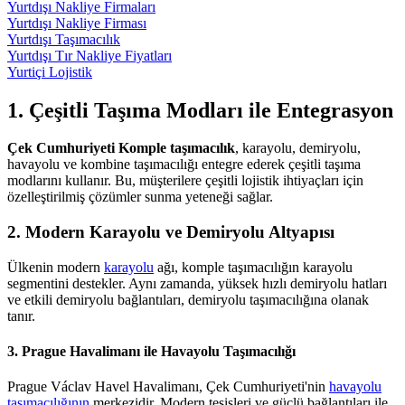
Yurtdışı Nakliye Firmaları
Yurtdışı Nakliye Firması
Yurtdışı Taşımacılık
Yurtdışı Tır Nakliye Fiyatları
Yurtiçi Lojistik
1. Çeşitli Taşıma Modları ile Entegrasyon
Çek Cumhuriyeti Komple taşımacılık
, karayolu, demiryolu,
havayolu ve kombine taşımacılığı entegre ederek çeşitli taşıma
modlarını kullanır. Bu, müşterilere çeşitli lojistik ihtiyaçları için
özelleştirilmiş çözümler sunma yeteneği sağlar.
2. Modern Karayolu ve Demiryolu Altyapısı
Ülkenin modern
karayolu
ağı, komple taşımacılığın karayolu
segmentini destekler. Aynı zamanda, yüksek hızlı demiryolu hatları
ve etkili demiryolu bağlantıları, demiryolu taşımacılığına olanak
tanır.
3. Prague Havalimanı ile Havayolu Taşımacılığı
Prague Václav Havel Havalimanı, Çek Cumhuriyeti'nin
havayolu
taşımacılığının
merkezidir. Modern tesisleri ve güçlü bağlantıları ile