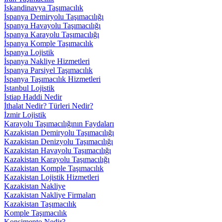
İskandinavya Taşımacılık
İspanya Demiryolu Taşımacılığı
İspanya Havayolu Taşımacılığı
İspanya Karayolu Taşımacılığı
İspanya Komple Taşımacılık
İspanya Lojistik
İspanya Nakliye Hizmetleri
İspanya Parsiyel Taşımacılık
İspanya Taşımacılık Hizmetleri
İstanbul Lojistik
İstiap Haddi Nedir
İthalat Nedir? Türleri Nedir?
İzmir Lojistik
Karayolu Taşımacılığının Faydaları
Kazakistan Demiryolu Taşımacılığı
Kazakistan Denizyolu Taşımacılığı
Kazakistan Havayolu Taşımacılığı
Kazakistan Karayolu Taşımacılığı
Kazakistan Komple Taşımacılık
Kazakistan Lojistik Hizmetleri
Kazakistan Nakliye
Kazakistan Nakliye Firmaları
Kazakistan Taşımacılık
Komple Taşımacılık
Konşimento Nedir?