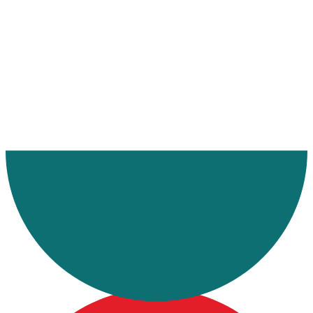
Ana Sayfa
Makaleler
Çek Cumhuriyeti Komple Taşımacılık