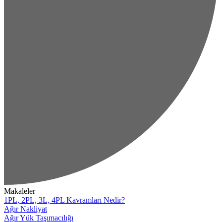
Makaleler
1PL, 2PL, 3L, 4PL Kavramları Nedir?
Ağır Nakliyat
Ağır Yük Taşımacılığı