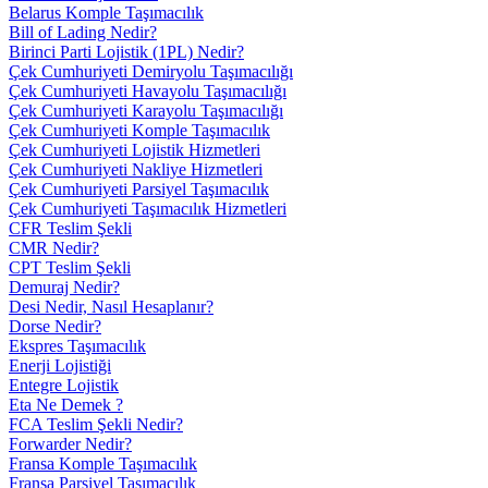
Belarus Komple Taşımacılık
Bill of Lading Nedir?
Birinci Parti Lojistik (1PL) Nedir?
Çek Cumhuriyeti Demiryolu Taşımacılığı
Çek Cumhuriyeti Havayolu Taşımacılığı
Çek Cumhuriyeti Karayolu Taşımacılığı
Çek Cumhuriyeti Komple Taşımacılık
Çek Cumhuriyeti Lojistik Hizmetleri
Çek Cumhuriyeti Nakliye Hizmetleri
Çek Cumhuriyeti Parsiyel Taşımacılık
Çek Cumhuriyeti Taşımacılık Hizmetleri
CFR Teslim Şekli
CMR Nedir?
CPT Teslim Şekli
Demuraj Nedir?
Desi Nedir, Nasıl Hesaplanır?
Dorse Nedir?
Ekspres Taşımacılık
Enerji Lojistiği
Entegre Lojistik
Eta Ne Demek ?
FCA Teslim Şekli Nedir?
Forwarder Nedir?
Fransa Komple Taşımacılık
Fransa Parsiyel Taşımacılık