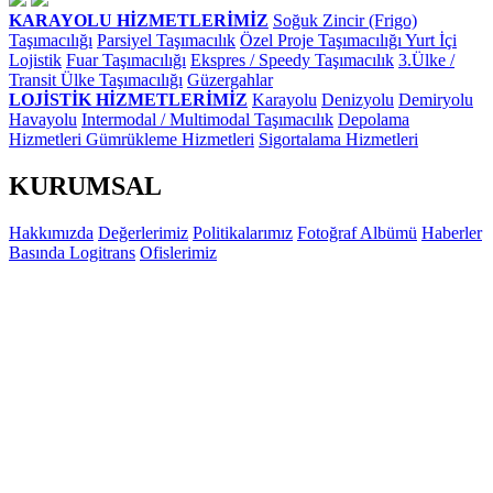
KARAYOLU HİZMETLERİMİZ
Soğuk Zincir (Frigo)
Taşımacılığı
Parsiyel Taşımacılık
Özel Proje Taşımacılığı
Yurt İçi
Lojistik
Fuar Taşımacılığı
Ekspres / Speedy Taşımacılık
3.Ülke /
Transit Ülke Taşımacılığı
Güzergahlar
LOJİSTİK HİZMETLERİMİZ
Karayolu
Denizyolu
Demiryolu
Havayolu
Intermodal / Multimodal Taşımacılık
Depolama
Hizmetleri
Gümrükleme Hizmetleri
Sigortalama Hizmetleri
KURUMSAL
Hakkımızda
Değerlerimiz
Politikalarımız
Fotoğraf Albümü
Haberler
Basında Logitrans
Ofislerimiz