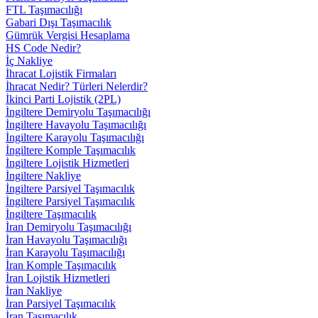
FTL Taşımacılığı
Gabari Dışı Taşımacılık
Gümrük Vergisi Hesaplama
HS Code Nedir?
İç Nakliye
İhracat Lojistik Firmaları
İhracat Nedir? Türleri Nelerdir?
İkinci Parti Lojistik (2PL)
İngiltere Demiryolu Taşımacılığı
İngiltere Havayolu Taşımacılığı
İngiltere Karayolu Taşımacılığı
İngiltere Komple Taşımacılık
İngiltere Lojistik Hizmetleri
İngiltere Nakliye
İngiltere Parsiyel Taşımacılık
İngiltere Parsiyel Taşımacılık
İngiltere Taşımacılık
İran Demiryolu Taşımacılığı
İran Havayolu Taşımacılığı
İran Karayolu Taşımacılığı
İran Komple Taşımacılık
İran Lojistik Hizmetleri
İran Nakliye
İran Parsiyel Taşımacılık
İran Taşımacılık