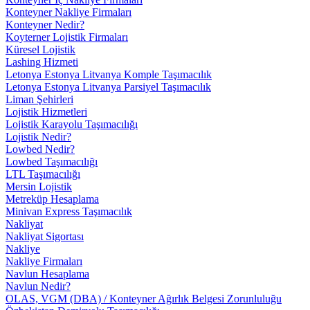
Konteyner Nakliye Firmaları
Konteyner Nedir?
Koyterner Lojistik Firmaları
Küresel Lojistik
Lashing Hizmeti
Letonya Estonya Litvanya Komple Taşımacılık
Letonya Estonya Litvanya Parsiyel Taşımacılık
Liman Şehirleri
Lojistik Hizmetleri
Lojistik Karayolu Taşımacılığı
Lojistik Nedir?
Lowbed Nedir?
Lowbed Taşımacılığı
LTL Taşımacılığı
Mersin Lojistik
Metreküp Hesaplama
Minivan Express Taşımacılık
Nakliyat
Nakliyat Sigortası
Nakliye
Nakliye Firmaları
Navlun Hesaplama
Navlun Nedir?
OLAS, VGM (DBA) / Konteyner Ağırlık Belgesi Zorunluluğu