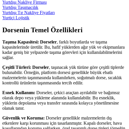
Yurtdışı Nakliye Firması
Yurtdışı Taşımacılık
Yurtdışı Tır Nakliye Fiyatları
Yurtiçi Lojistik
Dorsenin Temel Özellikleri
Taşıma Kapasitesi:
Dorseler
, farklı boyutlarda ve taşıma
kapasitelerinde üretilir. Bu, hafif yüklerden ağır yük ve ekipmanlara
kadar geniş bir yelpazede taşıma görevleri için kullanılabilmelerini
sağlar.
Çeşitli Türleri:
Dorseler
, taşınacak yük türüne göre çeşitli tiplerde
bulunabilir. Örneğin, platform dorsesi genellikle büyük ebatlı
malzemelerin taşınmasında kullanılırken, soğutmalı dorse, sıcaklık
kontrollü ürünlerin taşınmasında tercih edilir.
Esnek Kullanım:
Dorseler, çekici araçtan ayrılabilir ve bağımsız
olarak depo veya yükleme alanında kullanılabilir. Bu esneklik,
yüklerin depolama veya transfer sırasında kolayca yönetilmesine
olanak tanır.
Güvenlik ve Koruma:
Dorseler genellikle malzemelerin dış
etkenlere karşı korunması için tasarlanmıştır. Kapalı dorseler, hava
koşullarından koruma sağlarken, özel tasarımlı dorse tipleri (örneğin,