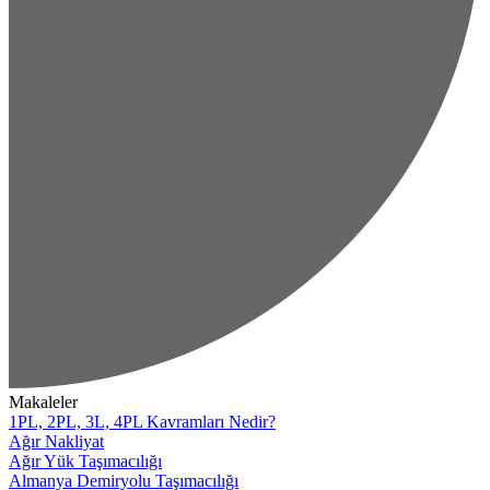
Makaleler
1PL, 2PL, 3L, 4PL Kavramları Nedir?
Ağır Nakliyat
Ağır Yük Taşımacılığı
Almanya Demiryolu Taşımacılığı