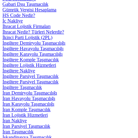
Gabari Dışı Taşımacılık
Gümrük Vergisi Hesaplama
HS Code Nedir?
İç Nakliye
İhracat Lojistik Firmaları
İhracat Nedir? Türleri Nelerdir?
İkinci Parti Lojistik (2PL)
İngiltere Demiryolu Taşımacılığı
İngiltere Havayolu Taşımacılığı
İngiltere Karayolu Taşımacılığı
İngiltere Komple Taşımacılık
İngiltere Lojistik Hizmetleri
İngiltere Nakliye
İngiltere Parsiyel Taşımacılık
İngiltere Parsiyel Taşımacılık
İngiltere Taşımacılık
İran Demiryolu Taşımacılığı
İran Havayolu Taşımacılığı
İran Karayolu Taşımacılığı
İran Komple Taşımacılık
İran Lojistik Hizmetleri
İran Nakliye
İran Parsiyel Taşımacılık
İran Taşımacılık
İskandinavya Taşımacılık