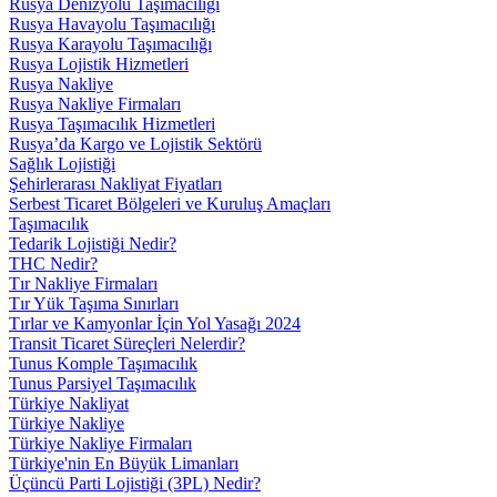
Rusya Denizyolu Taşımacılığı
Rusya Havayolu Taşımacılığı
Rusya Karayolu Taşımacılığı
Rusya Lojistik Hizmetleri
Rusya Nakliye
Rusya Nakliye Firmaları
Rusya Taşımacılık Hizmetleri
Rusya’da Kargo ve Lojistik Sektörü
Sağlık Lojistiği
Şehirlerarası Nakliyat Fiyatları
Serbest Ticaret Bölgeleri ve Kuruluş Amaçları
Taşımacılık
Tedarik Lojistiği Nedir?
THC Nedir?
Tır Nakliye Firmaları
Tır Yük Taşıma Sınırları
Tırlar ve Kamyonlar İçin Yol Yasağı 2024
Transit Ticaret Süreçleri Nelerdir?
Tunus Komple Taşımacılık
Tunus Parsiyel Taşımacılık
Türkiye Nakliyat
Türkiye Nakliye
Türkiye Nakliye Firmaları
Türkiye'nin En Büyük Limanları
Üçüncü Parti Lojistiği (3PL) Nedir?