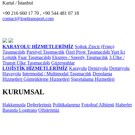
Kartal / İstanbul
+90 216 660 17 70 , +90 544 481 07 18
contact@logitransport.com
KARAYOLU HİZMETLERİMİZ
Soğuk Zincir (Frigo)
Taşımacılığı
Parsiyel Taşımacılık
Özel Proje Taşımacılığı
Yurt İçi
Lojistik
Fuar Taşımacılığı
Ekspres / Speedy Taşımacılık
3.Ülke /
Transit Ülke Taşımacılığı
Güzergahlar
LOJİSTİK HİZMETLERİMİZ
Karayolu
Denizyolu
Demiryolu
Havayolu
Intermodal / Multimodal Taşımacılık
Depolama
Hizmetleri
Gümrükleme Hizmetleri
Sigortalama Hizmetleri
KURUMSAL
Hakkımızda
Değerlerimiz
Politikalarımız
Fotoğraf Albümü
Haberler
Basında Logitrans
Ofislerimiz