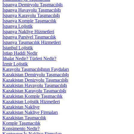
İspanya Demiryolu Taşımacılığı
İspanya Havayolu Taşımacılığı
İspanya Karayolu Taşımacılığı
İspanya Komple Taşımacılık
İspanya Lojistik
İspanya Nakliye Hizmetleri
İspanya Parsiyel Taşımacılık
İspanya Taşımacılık Hizmetleri
İstanbul Lojistik
İstiap Haddi Nedir
İthalat Nedir? Türleri Nedir?
İzmir Lojistik
Karayolu Taşımacılığının Faydaları
Kazakistan Demiryolu Taşımacılığı
Kazakistan Denizyolu Taşımacılığı
Kazakistan Havayolu Taşımacılığı
Kazakistan Karayolu Taşımacılığı
Kazakistan Komple Taşımacılık
Kazakistan Lojistik Hizmetleri
Kazakistan Nakliye
Kazakistan Nakliye Firmaları
Kazakistan Taşımacılık
Komple Taşımacılık
Konşimento Nedir?
Konteyner İç Nakliye Firmaları