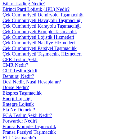
Bill of Lading Nedir?
Birinci Parti Lojistik (1PL) Nedir?
Çek Cumhuriyeti Demiryolu Taşımacılığı
Çek Cumhuriyeti Havayolu Taşımacılığı
Çek Cumhuriyeti Karayolu Taşımacılığı
Çek Cumhuriyeti Komple Taşımacılık
Çek Cumhuriyeti Lojistik Hizmetleri
Çek Cumhuriyeti Nakliye Hizmetleri
Çek Cumhuriyeti Parsiyel Taşımacılık
Çek Cumhuriyeti Taşımacılık Hizmetleri
CFR Teslim Şekli
CMR Nedir?
CPT Teslim Şekli
Demuraj Nedir?
Desi Nedir, Nasıl Hesaplanır?
Dorse Nedir?
Ekspres Taşımacılık
Enerji Lojistiği
Entegre Lojistik
Eta Ne Demek ?
FCA Teslim Şekli Nedir?
Forwarder Nedir?
Fransa Komple Taşımacılık
Fransa Parsiyel Taşımacılık
FTL Taşımacılığı