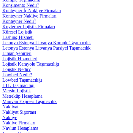
Konşimento Nedir?
Konteyner İç Nakliye Firmaları
Konteyner Nakliye Firmaları
Konteyner Nedir?
Koyterner Lojistik Firmaları
Küresel Lojistik
Lashing Hizmeti
Letonya Estonya Litvanya Komple Taşımacılık
Letonya Estonya Litvanya Parsiyel Taşımacılık
Liman Şehirleri
Lojistik Hizmetleri
Lojistik Karayolu Taşımacılığı
Lojistik Nedir?
Lowbed Nedir?
Lowbed Taşımacılığı
LTL Taşımacılığı
Mersin Lojistik
Metreküp Hesaplama
Minivan Express Taşımacılık
Nakliyat
Nakliyat Sigortası
Nakliye
Nakliye Firmaları
Navlun Hesaplama