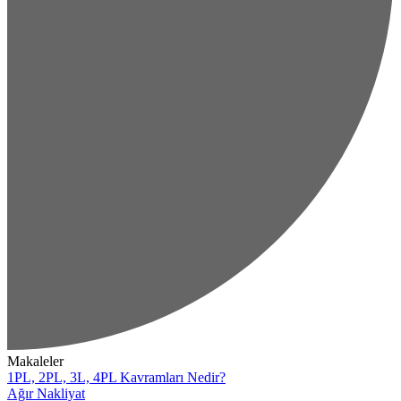
Makaleler
1PL, 2PL, 3L, 4PL Kavramları Nedir?
Ağır Nakliyat