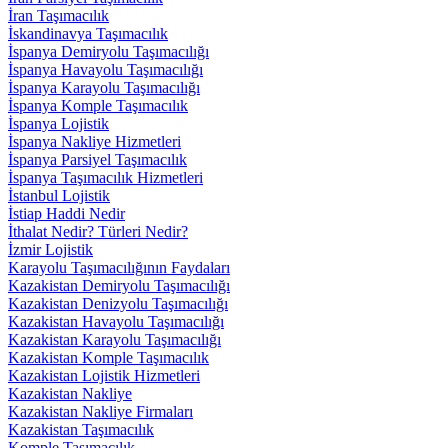
İran Taşımacılık
İskandinavya Taşımacılık
İspanya Demiryolu Taşımacılığı
İspanya Havayolu Taşımacılığı
İspanya Karayolu Taşımacılığı
İspanya Komple Taşımacılık
İspanya Lojistik
İspanya Nakliye Hizmetleri
İspanya Parsiyel Taşımacılık
İspanya Taşımacılık Hizmetleri
İstanbul Lojistik
İstiap Haddi Nedir
İthalat Nedir? Türleri Nedir?
İzmir Lojistik
Karayolu Taşımacılığının Faydaları
Kazakistan Demiryolu Taşımacılığı
Kazakistan Denizyolu Taşımacılığı
Kazakistan Havayolu Taşımacılığı
Kazakistan Karayolu Taşımacılığı
Kazakistan Komple Taşımacılık
Kazakistan Lojistik Hizmetleri
Kazakistan Nakliye
Kazakistan Nakliye Firmaları
Kazakistan Taşımacılık
Komple Taşımacılık