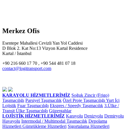
Merkez Ofis
Esentepe Mahallesi Cevizli Yan Yol Caddesi
D Blok 2. Kat No:13 Vizyon Kartal Residence
Kartal / İstanbul
+90 216 660 17 70 , +90 544 481 07 18
contact@logitransport.com
KARAYOLU HİZMETLERİMİZ
Soğuk Zincir (Frigo)
Taşımacılığı
Parsiyel Taşımacılık
Özel Proje Taşımacılığı
Yurt İçi
Lojistik
Fuar Taşımacılığı
Ekspres / Speedy Taşımacılık
3.Ülke /
Transit Ülke Taşımacılığı
Güzergahlar
LOJİSTİK HİZMETLERİMİZ
Karayolu
Denizyolu
Demiryolu
Havayolu
Intermodal / Multimodal Taşımacılık
Depolama
Hizmetleri
Gümrükleme Hizmetleri
Sigortalama Hizmetleri