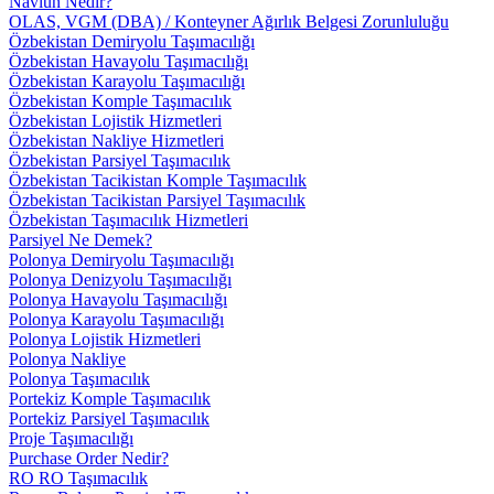
Navlun Nedir?
OLAS, VGM (DBA) / Konteyner Ağırlık Belgesi Zorunluluğu
Özbekistan Demiryolu Taşımacılığı
Özbekistan Havayolu Taşımacılığı
Özbekistan Karayolu Taşımacılığı
Özbekistan Komple Taşımacılık
Özbekistan Lojistik Hizmetleri
Özbekistan Nakliye Hizmetleri
Özbekistan Parsiyel Taşımacılık
Özbekistan Tacikistan Komple Taşımacılık
Özbekistan Tacikistan Parsiyel Taşımacılık
Özbekistan Taşımacılık Hizmetleri
Parsiyel Ne Demek?
Polonya Demiryolu Taşımacılığı
Polonya Denizyolu Taşımacılığı
Polonya Havayolu Taşımacılığı
Polonya Karayolu Taşımacılığı
Polonya Lojistik Hizmetleri
Polonya Nakliye
Polonya Taşımacılık
Portekiz Komple Taşımacılık
Portekiz Parsiyel Taşımacılık
Proje Taşımacılığı
Purchase Order Nedir?
RO RO Taşımacılık