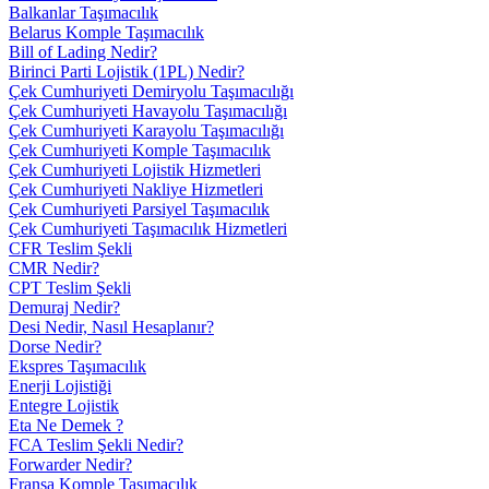
Balkanlar Taşımacılık
Belarus Komple Taşımacılık
Bill of Lading Nedir?
Birinci Parti Lojistik (1PL) Nedir?
Çek Cumhuriyeti Demiryolu Taşımacılığı
Çek Cumhuriyeti Havayolu Taşımacılığı
Çek Cumhuriyeti Karayolu Taşımacılığı
Çek Cumhuriyeti Komple Taşımacılık
Çek Cumhuriyeti Lojistik Hizmetleri
Çek Cumhuriyeti Nakliye Hizmetleri
Çek Cumhuriyeti Parsiyel Taşımacılık
Çek Cumhuriyeti Taşımacılık Hizmetleri
CFR Teslim Şekli
CMR Nedir?
CPT Teslim Şekli
Demuraj Nedir?
Desi Nedir, Nasıl Hesaplanır?
Dorse Nedir?
Ekspres Taşımacılık
Enerji Lojistiği
Entegre Lojistik
Eta Ne Demek ?
FCA Teslim Şekli Nedir?
Forwarder Nedir?
Fransa Komple Taşımacılık