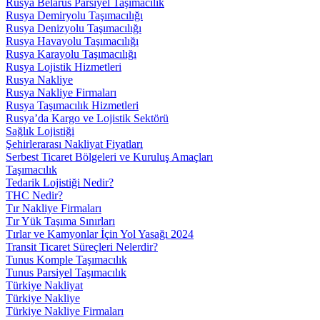
Rusya Belarus Parsiyel Taşımacılık
Rusya Demiryolu Taşımacılığı
Rusya Denizyolu Taşımacılığı
Rusya Havayolu Taşımacılığı
Rusya Karayolu Taşımacılığı
Rusya Lojistik Hizmetleri
Rusya Nakliye
Rusya Nakliye Firmaları
Rusya Taşımacılık Hizmetleri
Rusya’da Kargo ve Lojistik Sektörü
Sağlık Lojistiği
Şehirlerarası Nakliyat Fiyatları
Serbest Ticaret Bölgeleri ve Kuruluş Amaçları
Taşımacılık
Tedarik Lojistiği Nedir?
THC Nedir?
Tır Nakliye Firmaları
Tır Yük Taşıma Sınırları
Tırlar ve Kamyonlar İçin Yol Yasağı 2024
Transit Ticaret Süreçleri Nelerdir?
Tunus Komple Taşımacılık
Tunus Parsiyel Taşımacılık
Türkiye Nakliyat
Türkiye Nakliye
Türkiye Nakliye Firmaları