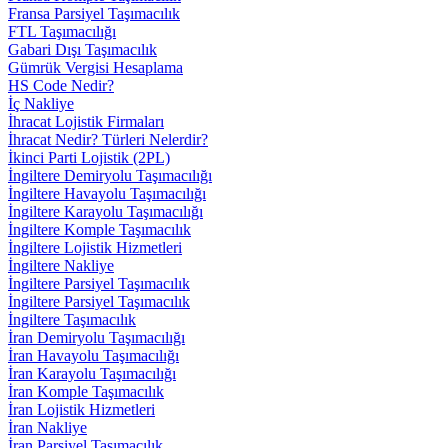
Fransa Parsiyel Taşımacılık
FTL Taşımacılığı
Gabari Dışı Taşımacılık
Gümrük Vergisi Hesaplama
HS Code Nedir?
İç Nakliye
İhracat Lojistik Firmaları
İhracat Nedir? Türleri Nelerdir?
İkinci Parti Lojistik (2PL)
İngiltere Demiryolu Taşımacılığı
İngiltere Havayolu Taşımacılığı
İngiltere Karayolu Taşımacılığı
İngiltere Komple Taşımacılık
İngiltere Lojistik Hizmetleri
İngiltere Nakliye
İngiltere Parsiyel Taşımacılık
İngiltere Parsiyel Taşımacılık
İngiltere Taşımacılık
İran Demiryolu Taşımacılığı
İran Havayolu Taşımacılığı
İran Karayolu Taşımacılığı
İran Komple Taşımacılık
İran Lojistik Hizmetleri
İran Nakliye
İran Parsiyel Taşımacılık