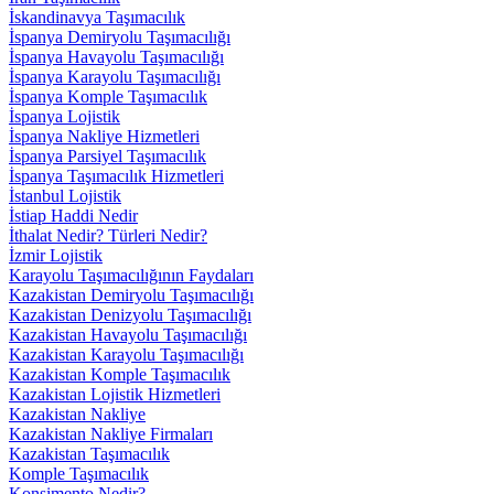
İskandinavya Taşımacılık
İspanya Demiryolu Taşımacılığı
İspanya Havayolu Taşımacılığı
İspanya Karayolu Taşımacılığı
İspanya Komple Taşımacılık
İspanya Lojistik
İspanya Nakliye Hizmetleri
İspanya Parsiyel Taşımacılık
İspanya Taşımacılık Hizmetleri
İstanbul Lojistik
İstiap Haddi Nedir
İthalat Nedir? Türleri Nedir?
İzmir Lojistik
Karayolu Taşımacılığının Faydaları
Kazakistan Demiryolu Taşımacılığı
Kazakistan Denizyolu Taşımacılığı
Kazakistan Havayolu Taşımacılığı
Kazakistan Karayolu Taşımacılığı
Kazakistan Komple Taşımacılık
Kazakistan Lojistik Hizmetleri
Kazakistan Nakliye
Kazakistan Nakliye Firmaları
Kazakistan Taşımacılık
Komple Taşımacılık
Konşimento Nedir?