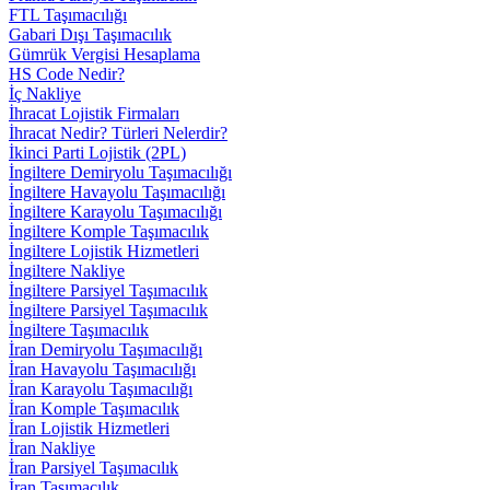
FTL Taşımacılığı
Gabari Dışı Taşımacılık
Gümrük Vergisi Hesaplama
HS Code Nedir?
İç Nakliye
İhracat Lojistik Firmaları
İhracat Nedir? Türleri Nelerdir?
İkinci Parti Lojistik (2PL)
İngiltere Demiryolu Taşımacılığı
İngiltere Havayolu Taşımacılığı
İngiltere Karayolu Taşımacılığı
İngiltere Komple Taşımacılık
İngiltere Lojistik Hizmetleri
İngiltere Nakliye
İngiltere Parsiyel Taşımacılık
İngiltere Parsiyel Taşımacılık
İngiltere Taşımacılık
İran Demiryolu Taşımacılığı
İran Havayolu Taşımacılığı
İran Karayolu Taşımacılığı
İran Komple Taşımacılık
İran Lojistik Hizmetleri
İran Nakliye
İran Parsiyel Taşımacılık
İran Taşımacılık