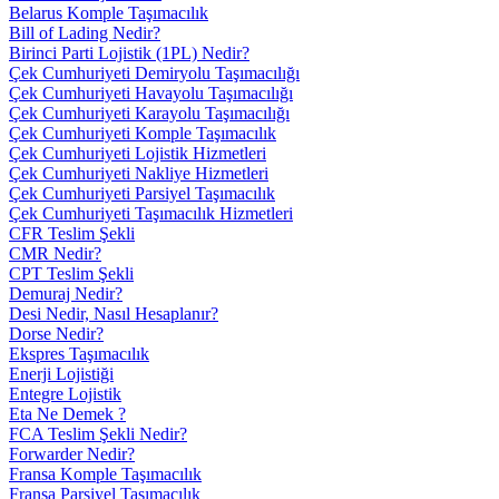
Belarus Komple Taşımacılık
Bill of Lading Nedir?
Birinci Parti Lojistik (1PL) Nedir?
Çek Cumhuriyeti Demiryolu Taşımacılığı
Çek Cumhuriyeti Havayolu Taşımacılığı
Çek Cumhuriyeti Karayolu Taşımacılığı
Çek Cumhuriyeti Komple Taşımacılık
Çek Cumhuriyeti Lojistik Hizmetleri
Çek Cumhuriyeti Nakliye Hizmetleri
Çek Cumhuriyeti Parsiyel Taşımacılık
Çek Cumhuriyeti Taşımacılık Hizmetleri
CFR Teslim Şekli
CMR Nedir?
CPT Teslim Şekli
Demuraj Nedir?
Desi Nedir, Nasıl Hesaplanır?
Dorse Nedir?
Ekspres Taşımacılık
Enerji Lojistiği
Entegre Lojistik
Eta Ne Demek ?
FCA Teslim Şekli Nedir?
Forwarder Nedir?
Fransa Komple Taşımacılık
Fransa Parsiyel Taşımacılık