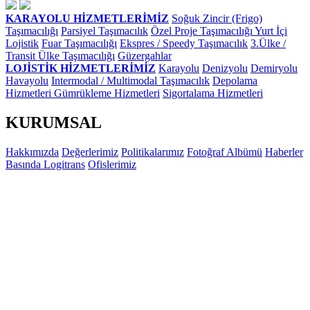
KARAYOLU HİZMETLERİMİZ
Soğuk Zincir (Frigo)
Taşımacılığı
Parsiyel Taşımacılık
Özel Proje Taşımacılığı
Yurt İçi
Lojistik
Fuar Taşımacılığı
Ekspres / Speedy Taşımacılık
3.Ülke /
Transit Ülke Taşımacılığı
Güzergahlar
LOJİSTİK HİZMETLERİMİZ
Karayolu
Denizyolu
Demiryolu
Havayolu
Intermodal / Multimodal Taşımacılık
Depolama
Hizmetleri
Gümrükleme Hizmetleri
Sigortalama Hizmetleri
KURUMSAL
Hakkımızda
Değerlerimiz
Politikalarımız
Fotoğraf Albümü
Haberler
Basında Logitrans
Ofislerimiz