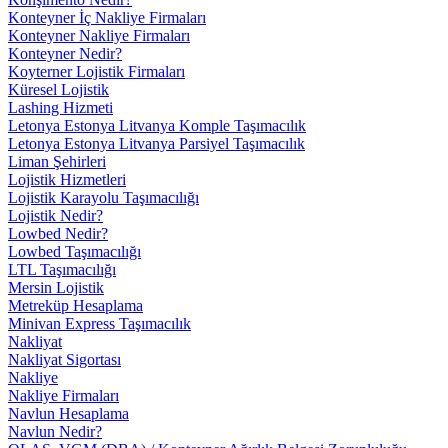
Konteyner İç Nakliye Firmaları
Konteyner Nakliye Firmaları
Konteyner Nedir?
Koyterner Lojistik Firmaları
Küresel Lojistik
Lashing Hizmeti
Letonya Estonya Litvanya Komple Taşımacılık
Letonya Estonya Litvanya Parsiyel Taşımacılık
Liman Şehirleri
Lojistik Hizmetleri
Lojistik Karayolu Taşımacılığı
Lojistik Nedir?
Lowbed Nedir?
Lowbed Taşımacılığı
LTL Taşımacılığı
Mersin Lojistik
Metreküp Hesaplama
Minivan Express Taşımacılık
Nakliyat
Nakliyat Sigortası
Nakliye
Nakliye Firmaları
Navlun Hesaplama
Navlun Nedir?