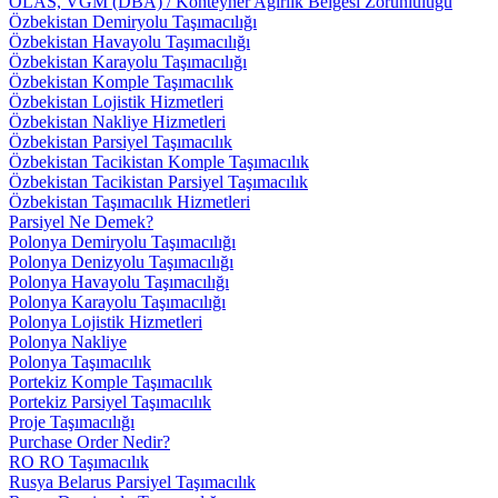
OLAS, VGM (DBA) / Konteyner Ağırlık Belgesi Zorunluluğu
Özbekistan Demiryolu Taşımacılığı
Özbekistan Havayolu Taşımacılığı
Özbekistan Karayolu Taşımacılığı
Özbekistan Komple Taşımacılık
Özbekistan Lojistik Hizmetleri
Özbekistan Nakliye Hizmetleri
Özbekistan Parsiyel Taşımacılık
Özbekistan Tacikistan Komple Taşımacılık
Özbekistan Tacikistan Parsiyel Taşımacılık
Özbekistan Taşımacılık Hizmetleri
Parsiyel Ne Demek?
Polonya Demiryolu Taşımacılığı
Polonya Denizyolu Taşımacılığı
Polonya Havayolu Taşımacılığı
Polonya Karayolu Taşımacılığı
Polonya Lojistik Hizmetleri
Polonya Nakliye
Polonya Taşımacılık
Portekiz Komple Taşımacılık
Portekiz Parsiyel Taşımacılık
Proje Taşımacılığı
Purchase Order Nedir?
RO RO Taşımacılık
Rusya Belarus Parsiyel Taşımacılık