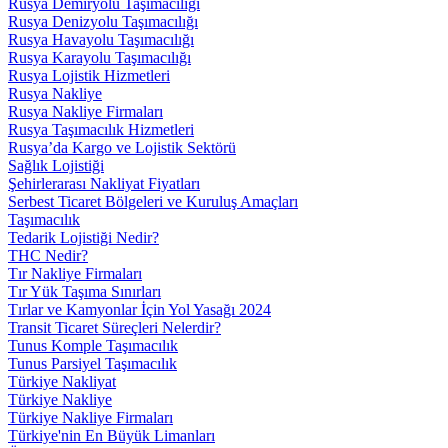
Rusya Demiryolu Taşımacılığı
Rusya Denizyolu Taşımacılığı
Rusya Havayolu Taşımacılığı
Rusya Karayolu Taşımacılığı
Rusya Lojistik Hizmetleri
Rusya Nakliye
Rusya Nakliye Firmaları
Rusya Taşımacılık Hizmetleri
Rusya’da Kargo ve Lojistik Sektörü
Sağlık Lojistiği
Şehirlerarası Nakliyat Fiyatları
Serbest Ticaret Bölgeleri ve Kuruluş Amaçları
Taşımacılık
Tedarik Lojistiği Nedir?
THC Nedir?
Tır Nakliye Firmaları
Tır Yük Taşıma Sınırları
Tırlar ve Kamyonlar İçin Yol Yasağı 2024
Transit Ticaret Süreçleri Nelerdir?
Tunus Komple Taşımacılık
Tunus Parsiyel Taşımacılık
Türkiye Nakliyat
Türkiye Nakliye
Türkiye Nakliye Firmaları
Türkiye'nin En Büyük Limanları