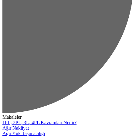
Makaleler
1PL, 2PL, 3L, 4PL Kavramları Nedir?
Ağır Nakliyat
Ağır Yük Taşımacılığı