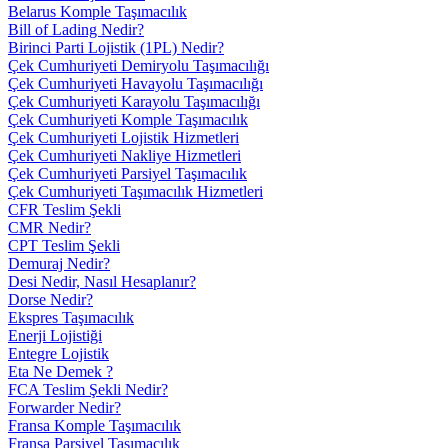
Belarus Komple Taşımacılık
Bill of Lading Nedir?
Birinci Parti Lojistik (1PL) Nedir?
Çek Cumhuriyeti Demiryolu Taşımacılığı
Çek Cumhuriyeti Havayolu Taşımacılığı
Çek Cumhuriyeti Karayolu Taşımacılığı
Çek Cumhuriyeti Komple Taşımacılık
Çek Cumhuriyeti Lojistik Hizmetleri
Çek Cumhuriyeti Nakliye Hizmetleri
Çek Cumhuriyeti Parsiyel Taşımacılık
Çek Cumhuriyeti Taşımacılık Hizmetleri
CFR Teslim Şekli
CMR Nedir?
CPT Teslim Şekli
Demuraj Nedir?
Desi Nedir, Nasıl Hesaplanır?
Dorse Nedir?
Ekspres Taşımacılık
Enerji Lojistiği
Entegre Lojistik
Eta Ne Demek ?
FCA Teslim Şekli Nedir?
Forwarder Nedir?
Fransa Komple Taşımacılık
Fransa Parsiyel Taşımacılık