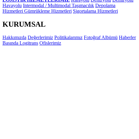
Havayolu
Intermodal / Multimodal Taşımacılık
Depolama
Hizmetleri
Gümrükleme Hizmetleri
Sigortalama Hizmetleri
KURUMSAL
Hakkımızda
Değerlerimiz
Politikalarımız
Fotoğraf Albümü
Haberler
Basında Logitrans
Ofislerimiz