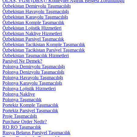
OLAS, VGM (DBA) / Konteyner Ağırlık Belgesi Zorunluluğu
Özbekistan Demiryolu Taşımacılığı
Özbekistan Havayolu Taşımacılığı
Özbekistan Karayolu Taşımacılığı
Özbekistan Komple Taşımacılık
Özbekistan Lojistik Hizmetleri
Özbekistan Nakliye Hizmetleri
Özbekistan Parsiyel Taşımacılık
Özbekistan Tacikistan Komple Taşımacılık
Özbekistan Tacikistan Parsiyel Taşımacılık
Özbekistan Taşımacılık Hizmetleri
Parsiyel Ne Demek?
Polonya Demiryolu Taşımacılığı
Polonya Denizyolu Taşımacılığı
Polonya Havayolu Taşımacılığı
Polonya Karayolu Taşımacılığı
Polonya Lojistik Hizmetleri
Polonya Nakliye
Polonya Taşımacılık
Portekiz Komple Taşımacılık
Portekiz Parsiyel Taşımacılık
Proje Taşımacılığı
Purchase Order Nedir?
RO RO Taşımacılık
Rusya Belarus Parsiyel Taşımacılık