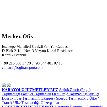
Merkez Ofis
Esentepe Mahallesi Cevizli Yan Yol Caddesi
D Blok 2. Kat No:13 Vizyon Kartal Residence
Kartal / İstanbul
+90 216 660 17 70 , +90 544 481 07 18
contact@logitransport.com
KARAYOLU HİZMETLERİMİZ
Soğuk Zincir (Frigo)
Taşımacılığı
Parsiyel Taşımacılık
Özel Proje Taşımacılığı
Yurt İçi
Lojistik
Fuar Taşımacılığı
Ekspres / Speedy Taşımacılık
3.Ülke /
Transit Ülke Taşımacılığı
Güzergahlar
LOJİSTİK HİZMETLERİMİZ
Karayolu
Denizyolu
Demiryolu