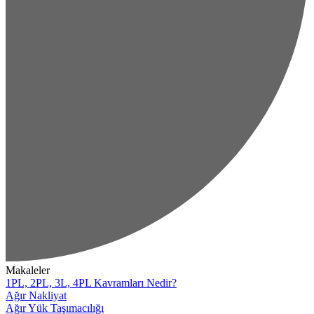
Makaleler
1PL, 2PL, 3L, 4PL Kavramları Nedir?
Ağır Nakliyat
Ağır Yük Taşımacılığı