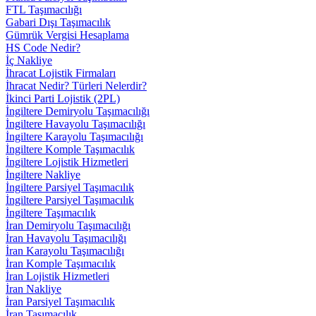
FTL Taşımacılığı
Gabari Dışı Taşımacılık
Gümrük Vergisi Hesaplama
HS Code Nedir?
İç Nakliye
İhracat Lojistik Firmaları
İhracat Nedir? Türleri Nelerdir?
İkinci Parti Lojistik (2PL)
İngiltere Demiryolu Taşımacılığı
İngiltere Havayolu Taşımacılığı
İngiltere Karayolu Taşımacılığı
İngiltere Komple Taşımacılık
İngiltere Lojistik Hizmetleri
İngiltere Nakliye
İngiltere Parsiyel Taşımacılık
İngiltere Parsiyel Taşımacılık
İngiltere Taşımacılık
İran Demiryolu Taşımacılığı
İran Havayolu Taşımacılığı
İran Karayolu Taşımacılığı
İran Komple Taşımacılık
İran Lojistik Hizmetleri
İran Nakliye
İran Parsiyel Taşımacılık
İran Taşımacılık