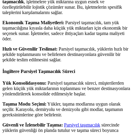
taşımacılık
, işletmelere yük miktarına uygun esnek ve
özelleştirilebilir lojistik çözümler sunar. Bu, işletmelerin spesifik
taleplerini karşılamalarını sağlar.
Ekonomik Taşıma Maliyetleri:
Parsiyel taşımacılık, tam yük
taşımacılığına kıyasla daha küçük yük miktarları için ekonomik bir
seçenek sunar. İşletmeler, sadece ihtiyaçları kadar taşıma maliyeti
öder.
Hızlı ve Güvenilir Teslimat:
Parsiyel taşımacılık, yüklerin hızlı bir
şekilde toplanmasını ve belirlenen destinasyonlara güvenilir bir
şekilde teslim edilmesini sağlar.
İngiltere Parsiyel Taşımacılık Süreci
Yük Konsolidasyonu:
Parsiyel taşımacılık süreci, müşterilerden
gelen küçük yük miktarlarının toplanması ve benzer destinasyonlara
yönlendirilerek konsolide edilmesiyle başlar.
Taşıma Modu Seçimi:
Yükler, taşıma modlarına uygun olarak
seçilir. Karayolu, demiryolu ve denizyolu gibi modlar, taşımanın
gereksinimlerine göre belirlenir.
Güvenli ve İzlenebilir Taşıma:
Parsiyel taşımacılık
sürecinde
yüklerin güvenliği ön planda tutulur ve taşıma süreci boyunca