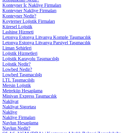
Konteyner İç Nakliye Firmaları
Konteyner Nakliye Firmaları
Konteyner Nedir?
Koyterner Lojistik Firmaları
Küresel Lojistik
Lashing Hizmeti
Letonya Estonya Litvanya Komple Taşımacılık
Letonya Estonya Litvanya Parsiyel Taşımacılık
Liman Şehirleri
Lojistik Hizmetleri
Lojistik Karayolu Taşımacılığı
Lojistik Nedir?
Lowbed Nedir?
Lowbed Taşımacılığı
LTL Taşımacılığı
Mersin Lojistik
Metreküp Hesaplama
Minivan Express Taşımacılık
Nakliyat
Nakliyat Sigortası
Nakliye
Nakliye Firmaları
Navlun Hesaplama
Navlun Nedir?