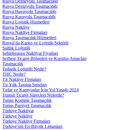
Rusya Demiryolu Taşımacılığı
Rusya Denizyolu Taşımacılığı
Rusya Havayolu Taşımacılığı
Rusya Karayolu Taşımacılığı
Rusya Lojistik Hizmetleri
Rusya Nakliye
Rusya Nakliye Firmaları
Rusya Taşımacılık Hizmetleri
Rusya’da Kargo ve Lojistik Sektörü
Sağlık Lojistiği
Şehirlerarası Nakliyat Fiyatları
Serbest Ticaret Bölgeleri ve Kuruluş Amaçları
Taşımacılık
Tedarik Lojistiği Nedir?
THC Nedir?
Tır Nakliye Firmaları
Tır Yük Taşıma Sınırları
Tırlar ve Kamyonlar İçin Yol Yasağı 2024
Transit Ticaret Süreçleri Nelerdir?
Tunus Komple Taşımacılık
Tunus Parsiyel Taşımacılık
Türkiye Nakliyat
Türkiye Nakliye
Türkiye Nakliye Firmaları
Türkiye'nin En Büyük Limanları