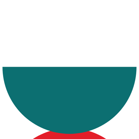
Ana Sayfa
Makaleler
İngiltere Parsiyel Taşımacılık