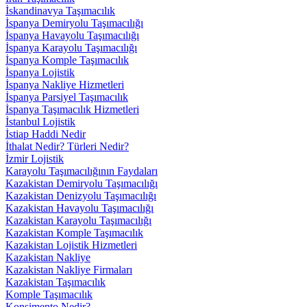
İskandinavya Taşımacılık
İspanya Demiryolu Taşımacılığı
İspanya Havayolu Taşımacılığı
İspanya Karayolu Taşımacılığı
İspanya Komple Taşımacılık
İspanya Lojistik
İspanya Nakliye Hizmetleri
İspanya Parsiyel Taşımacılık
İspanya Taşımacılık Hizmetleri
İstanbul Lojistik
İstiap Haddi Nedir
İthalat Nedir? Türleri Nedir?
İzmir Lojistik
Karayolu Taşımacılığının Faydaları
Kazakistan Demiryolu Taşımacılığı
Kazakistan Denizyolu Taşımacılığı
Kazakistan Havayolu Taşımacılığı
Kazakistan Karayolu Taşımacılığı
Kazakistan Komple Taşımacılık
Kazakistan Lojistik Hizmetleri
Kazakistan Nakliye
Kazakistan Nakliye Firmaları
Kazakistan Taşımacılık
Komple Taşımacılık
Konşimento Nedir?