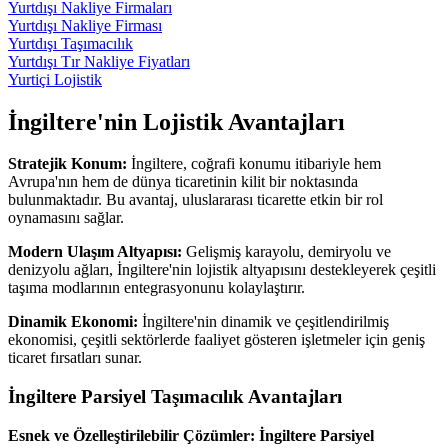
Yurtdışı Nakliye Firmaları
Yurtdışı Nakliye Firması
Yurtdışı Taşımacılık
Yurtdışı Tır Nakliye Fiyatları
Yurtiçi Lojistik
İngiltere'nin Lojistik Avantajları
Stratejik Konum:
İngiltere, coğrafi konumu itibariyle hem
Avrupa'nın hem de dünya ticaretinin kilit bir noktasında
bulunmaktadır. Bu avantaj, uluslararası ticarette etkin bir rol
oynamasını sağlar.
Modern Ulaşım Altyapısı:
Gelişmiş karayolu, demiryolu ve
denizyolu ağları, İngiltere'nin lojistik altyapısını destekleyerek çeşitli
taşıma modlarının entegrasyonunu kolaylaştırır.
Dinamik Ekonomi:
İngiltere'nin dinamik ve çeşitlendirilmiş
ekonomisi, çeşitli sektörlerde faaliyet gösteren işletmeler için geniş
ticaret fırsatları sunar.
İngiltere Parsiyel Taşımacılık Avantajları
Esnek ve Özelleştirilebilir Çözümler:
İngiltere Parsiyel