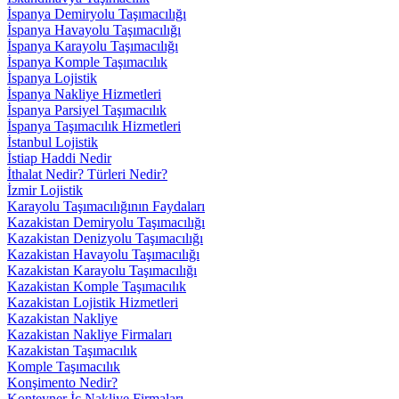
İspanya Demiryolu Taşımacılığı
İspanya Havayolu Taşımacılığı
İspanya Karayolu Taşımacılığı
İspanya Komple Taşımacılık
İspanya Lojistik
İspanya Nakliye Hizmetleri
İspanya Parsiyel Taşımacılık
İspanya Taşımacılık Hizmetleri
İstanbul Lojistik
İstiap Haddi Nedir
İthalat Nedir? Türleri Nedir?
İzmir Lojistik
Karayolu Taşımacılığının Faydaları
Kazakistan Demiryolu Taşımacılığı
Kazakistan Denizyolu Taşımacılığı
Kazakistan Havayolu Taşımacılığı
Kazakistan Karayolu Taşımacılığı
Kazakistan Komple Taşımacılık
Kazakistan Lojistik Hizmetleri
Kazakistan Nakliye
Kazakistan Nakliye Firmaları
Kazakistan Taşımacılık
Komple Taşımacılık
Konşimento Nedir?
Konteyner İç Nakliye Firmaları