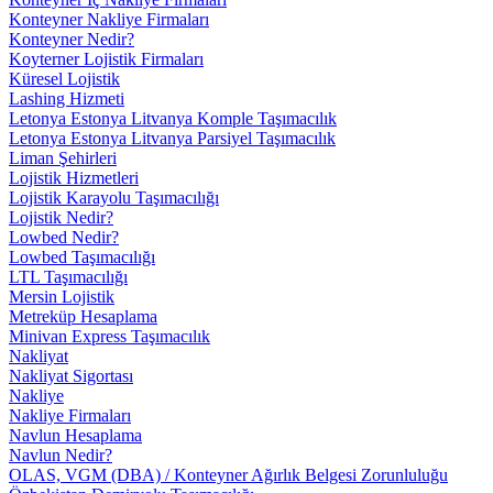
Konteyner Nakliye Firmaları
Konteyner Nedir?
Koyterner Lojistik Firmaları
Küresel Lojistik
Lashing Hizmeti
Letonya Estonya Litvanya Komple Taşımacılık
Letonya Estonya Litvanya Parsiyel Taşımacılık
Liman Şehirleri
Lojistik Hizmetleri
Lojistik Karayolu Taşımacılığı
Lojistik Nedir?
Lowbed Nedir?
Lowbed Taşımacılığı
LTL Taşımacılığı
Mersin Lojistik
Metreküp Hesaplama
Minivan Express Taşımacılık
Nakliyat
Nakliyat Sigortası
Nakliye
Nakliye Firmaları
Navlun Hesaplama
Navlun Nedir?
OLAS, VGM (DBA) / Konteyner Ağırlık Belgesi Zorunluluğu