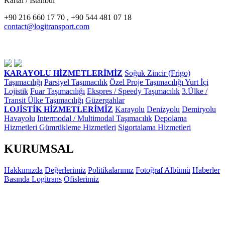
Kartal / İstanbul
+90 216 660 17 70 , +90 544 481 07 18
contact@logitransport.com
KARAYOLU HİZMETLERİMİZ
Soğuk Zincir (Frigo)
Taşımacılığı
Parsiyel Taşımacılık
Özel Proje Taşımacılığı
Yurt İçi
Lojistik
Fuar Taşımacılığı
Ekspres / Speedy Taşımacılık
3.Ülke /
Transit Ülke Taşımacılığı
Güzergahlar
LOJİSTİK HİZMETLERİMİZ
Karayolu
Denizyolu
Demiryolu
Havayolu
Intermodal / Multimodal Taşımacılık
Depolama
Hizmetleri
Gümrükleme Hizmetleri
Sigortalama Hizmetleri
KURUMSAL
Hakkımızda
Değerlerimiz
Politikalarımız
Fotoğraf Albümü
Haberler
Basında Logitrans
Ofislerimiz