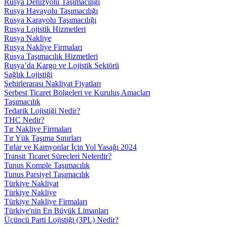
Rusya Denizyolu Taşımacılığı
Rusya Havayolu Taşımacılığı
Rusya Karayolu Taşımacılığı
Rusya Lojistik Hizmetleri
Rusya Nakliye
Rusya Nakliye Firmaları
Rusya Taşımacılık Hizmetleri
Rusya’da Kargo ve Lojistik Sektörü
Sağlık Lojistiği
Şehirlerarası Nakliyat Fiyatları
Serbest Ticaret Bölgeleri ve Kuruluş Amaçları
Taşımacılık
Tedarik Lojistiği Nedir?
THC Nedir?
Tır Nakliye Firmaları
Tır Yük Taşıma Sınırları
Tırlar ve Kamyonlar İçin Yol Yasağı 2024
Transit Ticaret Süreçleri Nelerdir?
Tunus Komple Taşımacılık
Tunus Parsiyel Taşımacılık
Türkiye Nakliyat
Türkiye Nakliye
Türkiye Nakliye Firmaları
Türkiye'nin En Büyük Limanları
Üçüncü Parti Lojistiği (3PL) Nedir?