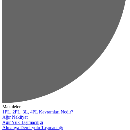
Makaleler
1PL, 2PL, 3L, 4PL Kavramları Nedir?
Ağır Nakliyat
Ağır Yük Taşımacılığı
Almanya Demiryolu Taşımacılığı