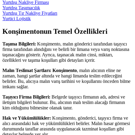
Yurtdışı Nakliye Firması
Yurtdışı Taşımacılık
Yurtdışı Tır Nakliye Fiyatları
Yurtiçi Lojistik
Konşimentonun Temel Özellikleri
Taşıma Bilgileri:
Konşimento, malın gönderici tarafından taşıyıcı
firma tarafından alındığını ve belirli bir limana veya varış noktasına
taşınacağını gösterir. Ayrıca, taşınacak malın cinsi, miktarı,
özellikleri ve taşıma koşulları gibi detayları içerir.
Malın Teslimat Şartları:
Konşimento
, malın alıcının eline ne
zaman, hangi şartlar altında ve hangi limanda teslim edileceğini
belirler. Bu, alıcıya malın varış tarihini ve koşullarını önceden bilme
imkanı sağlar.
Taşıyıcı Firma Bilgileri:
Belgede taşıyıcı firmanın adı, adresi ve
iletişim bilgileri bulunur. Bu, alıcının malı teslim alacağı firmanın
kim olduğunu bilmesine olanak tanır.
Hak ve Yükümlülükler:
Konşimento, gönderici, taşıyıcı firma ve
alıcı arasındaki hak ve yükümlülükleri belirler. Malın hasar görmesi
durumunda taraflar arasında uygulanacak tazminat koşulları gibi
detaylar belgede yer alır.