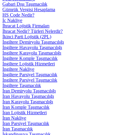
Gabari Dışı Taşımacılık
Gümrük Vergisi Hesaplama
HS Code Nedir?
İç Nakliye
İhracat Lojistik Firmaları
İhracat Nedir? Türleri Nelerdir?
İkinci Parti Lojistik (2PL)
İngiltere Demiryolu Taşımacılığı
İngiltere Havayolu Taşımacılığı
İngiltere Karayolu Taşımacılığı
İngiltere Komple Taşımacılık
İngiltere Lojistik Hizmetleri
İngiltere Nakliye
İngiltere Parsiyel Taşımacılık
İngiltere Parsiyel Taşımacılık
İngiltere Taşımacılık
İran Demiryolu Taşımacılığı
İran Havayolu Taşımacılığı
İran Karayolu Taşımacılığı
İran Komple Taşımacılık
İran Lojistik Hizmetleri
İran Nakliye
İran Parsiyel Taşımacılık
İran Taşımacılık
İskandinavya Taşımacılık