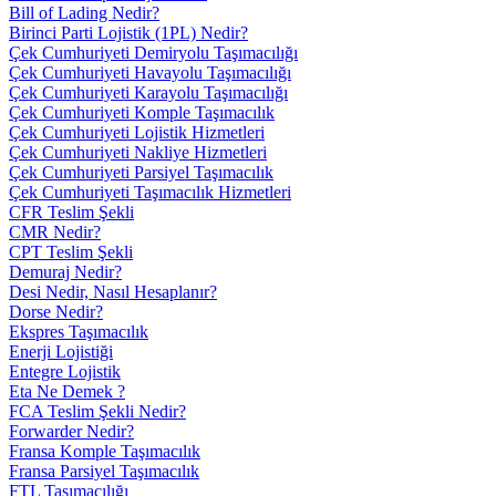
Bill of Lading Nedir?
Birinci Parti Lojistik (1PL) Nedir?
Çek Cumhuriyeti Demiryolu Taşımacılığı
Çek Cumhuriyeti Havayolu Taşımacılığı
Çek Cumhuriyeti Karayolu Taşımacılığı
Çek Cumhuriyeti Komple Taşımacılık
Çek Cumhuriyeti Lojistik Hizmetleri
Çek Cumhuriyeti Nakliye Hizmetleri
Çek Cumhuriyeti Parsiyel Taşımacılık
Çek Cumhuriyeti Taşımacılık Hizmetleri
CFR Teslim Şekli
CMR Nedir?
CPT Teslim Şekli
Demuraj Nedir?
Desi Nedir, Nasıl Hesaplanır?
Dorse Nedir?
Ekspres Taşımacılık
Enerji Lojistiği
Entegre Lojistik
Eta Ne Demek ?
FCA Teslim Şekli Nedir?
Forwarder Nedir?
Fransa Komple Taşımacılık
Fransa Parsiyel Taşımacılık
FTL Taşımacılığı